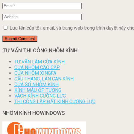
Lưu tên của tôi, email, và trang web trong trình duyệt này cho 
TƯ VẤN THI CÔNG NHÔM KÍNH
TƯ VẤN LÀM CỬA KÍNH
CỬA NHÔM CAO CẤP
CỬA NHÔM XINGFA
CẦU THANG, LAN CAN KÍNH
CỬA SỔ NHÔM KÍNH
KÍNH MÀU ỐP TƯỜNG
VÁCH KÍNH CƯỜNG LỰC
THI CÔNG LẮP ĐẶT KÍNH CƯỜNG LỰC
NHÔM KÍNH HOWINDOWS