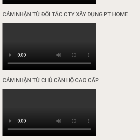
CẢM NHẬN TỪ ĐỐI TÁC CTY XÂY DỰNG PT HOME
CẢM NHẬN TỪ CHỦ CĂN HỘ CAO CẤP