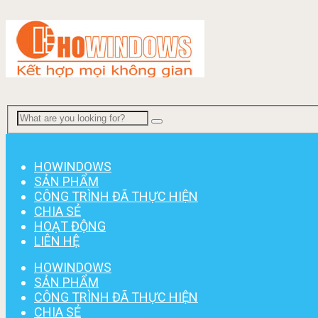
Menu
HOWINDOWS
SẢN PHẨM
CÔNG TRÌNH ĐÃ THỰC HIỆN
CHIA SẺ
HOẠT ĐỘNG
LIÊN HỆ
HOWINDOWS
SẢN PHẨM
CÔNG TRÌNH ĐÃ THỰC HIỆN
CHIA SẺ