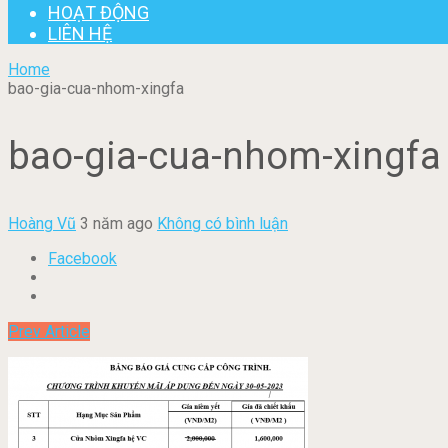
HOẠT ĐỘNG
LIÊN HỆ
Home
bao-gia-cua-nhom-xingfa
bao-gia-cua-nhom-xingfa
Hoàng Vũ
3 năm ago
Không có bình luận
Facebook
Prev Article