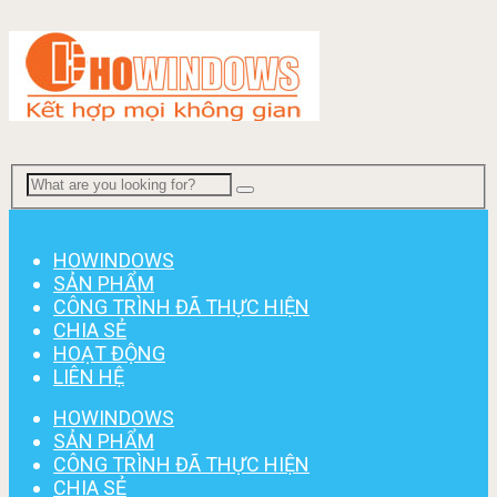
Menu
HOWINDOWS
SẢN PHẨM
CÔNG TRÌNH ĐÃ THỰC HIỆN
CHIA SẺ
HOẠT ĐỘNG
LIÊN HỆ
HOWINDOWS
SẢN PHẨM
CÔNG TRÌNH ĐÃ THỰC HIỆN
CHIA SẺ