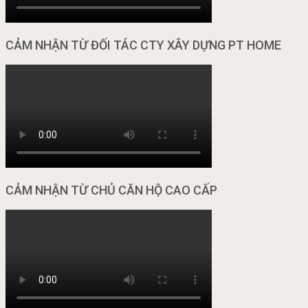
CẢM NHẬN TỪ ĐỐI TÁC CTY XÂY DỰNG PT HOME
CẢM NHẬN TỪ CHỦ CĂN HỘ CAO CẤP