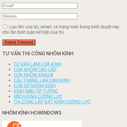
Lưu tên của tôi, email, và trang web trong trình duyệt này
cho lần bình luận kế tiếp của tôi.
TƯ VẤN THI CÔNG NHÔM KÍNH
TƯ VẤN LÀM CỬA KÍNH
CỬA NHÔM CAO CẤP
CỬA NHÔM XINGFA
CẦU THANG, LAN CAN KÍNH
CỬA SỔ NHÔM KÍNH
KÍNH MÀU ỐP TƯỜNG
VÁCH KÍNH CƯỜNG LỰC
THI CÔNG LẮP ĐẶT KÍNH CƯỜNG LỰC
NHÔM KÍNH HOWINDOWS