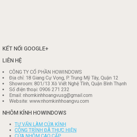
KẾT NỐI GOOGLE+
LIÊN HỆ
CÔNG TY CỔ PHẦN HOWINDOWS
Địa chỉ: 18 Giang Cự Vọng, P. Trung Mỹ Tây, Quận 12
Showroom: 801/13 Xô Viết Nghệ Tĩnh, Quận Bình Thạnh
Số điện thoại: 0906 271 232
Email: nhomkinhhoangvusg@gmail.com
Website: www.nhomkinhhoangvu.com
NHÔM KÍNH HOWINDOWS
TƯ VẤN LÀM CỬA KÍNH
CÔNG TRÌNH ĐÃ THỰC HIỆN
CỬA NHÔM CAO CẤP