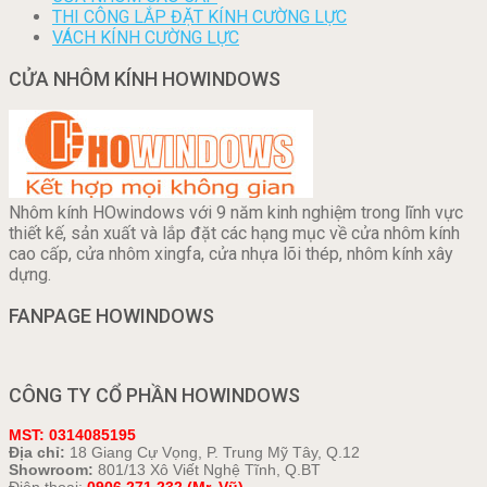
THI CÔNG LẮP ĐẶT KÍNH CƯỜNG LỰC
VÁCH KÍNH CƯỜNG LỰC
CỬA NHÔM KÍNH HOWINDOWS
Nhôm kính HOwindows với 9 năm kinh nghiệm trong lĩnh vực
thiết kế, sản xuất và lắp đặt các hạng mục về cửa nhôm kính
cao cấp, cửa nhôm xingfa, cửa nhựa lõi thép, nhôm kính xây
dựng.
FANPAGE HOWINDOWS
CÔNG TY CỔ PHẦN HOWINDOWS
MST: 0314085195
Địa chỉ:
18 Giang Cự Vọng, P. Trung Mỹ Tây, Q.12
Showroom:
801/13 Xô Viết Nghệ Tĩnh, Q.BT