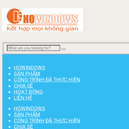
Menu
HOWINDOWS
SẢN PHẨM
CÔNG TRÌNH ĐÃ THỰC HIỆN
CHIA SẺ
HOẠT ĐỘNG
LIÊN HỆ
HOWINDOWS
SẢN PHẨM
CÔNG TRÌNH ĐÃ THỰC HIỆN
CHIA SẺ