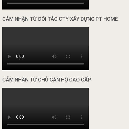
CẢM NHẬN TỪ ĐỐI TÁC CTY XÂY DỰNG PT HOME
CẢM NHẬN TỪ CHỦ CĂN HỘ CAO CẤP