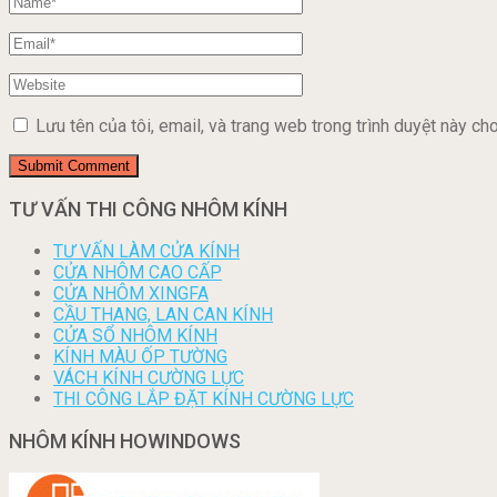
Lưu tên của tôi, email, và trang web trong trình duyệt này cho 
TƯ VẤN THI CÔNG NHÔM KÍNH
TƯ VẤN LÀM CỬA KÍNH
CỬA NHÔM CAO CẤP
CỬA NHÔM XINGFA
CẦU THANG, LAN CAN KÍNH
CỬA SỔ NHÔM KÍNH
KÍNH MÀU ỐP TƯỜNG
VÁCH KÍNH CƯỜNG LỰC
THI CÔNG LẮP ĐẶT KÍNH CƯỜNG LỰC
NHÔM KÍNH HOWINDOWS