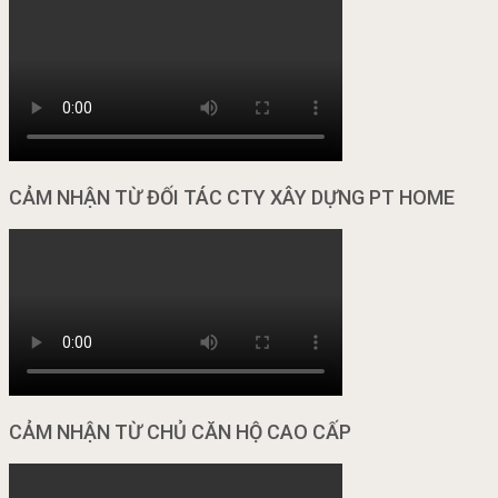
CẢM NHẬN TỪ ĐỐI TÁC CTY XÂY DỰNG PT HOME
CẢM NHẬN TỪ CHỦ CĂN HỘ CAO CẤP