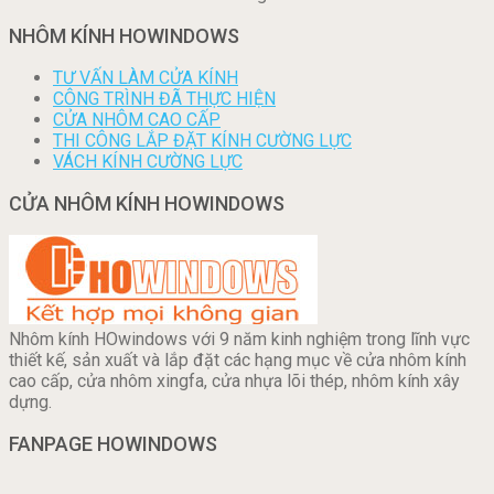
NHÔM KÍNH HOWINDOWS
TƯ VẤN LÀM CỬA KÍNH
CÔNG TRÌNH ĐÃ THỰC HIỆN
CỬA NHÔM CAO CẤP
THI CÔNG LẮP ĐẶT KÍNH CƯỜNG LỰC
VÁCH KÍNH CƯỜNG LỰC
CỬA NHÔM KÍNH HOWINDOWS
Nhôm kính HOwindows với 9 năm kinh nghiệm trong lĩnh vực
thiết kế, sản xuất và lắp đặt các hạng mục về cửa nhôm kính
cao cấp, cửa nhôm xingfa, cửa nhựa lõi thép, nhôm kính xây
dựng.
FANPAGE HOWINDOWS