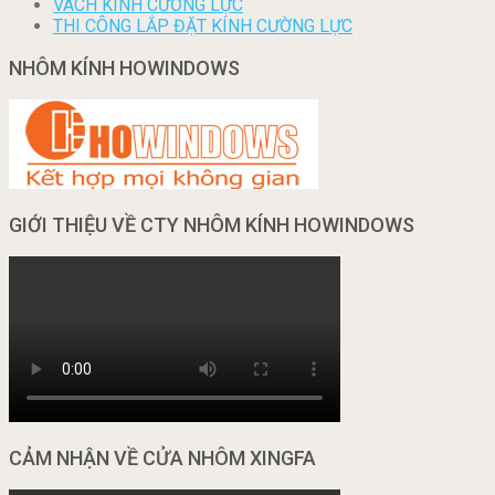
VÁCH KÍNH CƯỜNG LỰC
THI CÔNG LẮP ĐẶT KÍNH CƯỜNG LỰC
NHÔM KÍNH HOWINDOWS
GIỚI THIỆU VỀ CTY NHÔM KÍNH HOWINDOWS
CẢM NHẬN VỀ CỬA NHÔM XINGFA