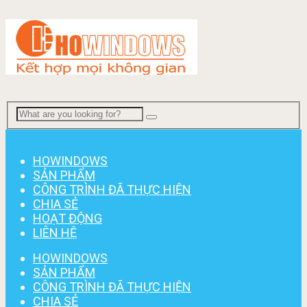
Menu
HOWINDOWS
SẢN PHẨM
CÔNG TRÌNH ĐÃ THỰC HIỆN
CHIA SẺ
HOẠT ĐỘNG
LIÊN HỆ
HOWINDOWS
SẢN PHẨM
CÔNG TRÌNH ĐÃ THỰC HIỆN
CHIA SẺ