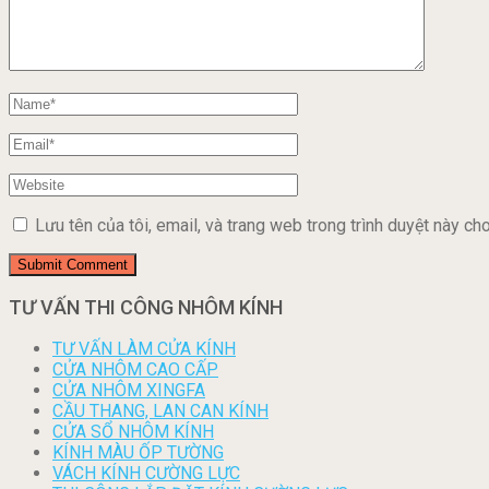
Lưu tên của tôi, email, và trang web trong trình duyệt này cho 
TƯ VẤN THI CÔNG NHÔM KÍNH
TƯ VẤN LÀM CỬA KÍNH
CỬA NHÔM CAO CẤP
CỬA NHÔM XINGFA
CẦU THANG, LAN CAN KÍNH
CỬA SỔ NHÔM KÍNH
KÍNH MÀU ỐP TƯỜNG
VÁCH KÍNH CƯỜNG LỰC