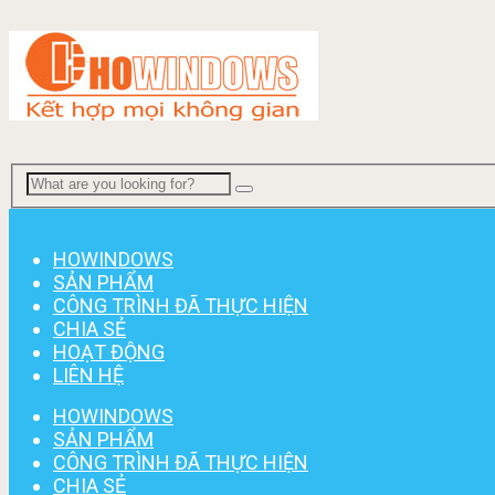
Menu
HOWINDOWS
SẢN PHẨM
CÔNG TRÌNH ĐÃ THỰC HIỆN
CHIA SẺ
HOẠT ĐỘNG
LIÊN HỆ
HOWINDOWS
SẢN PHẨM
CÔNG TRÌNH ĐÃ THỰC HIỆN
CHIA SẺ