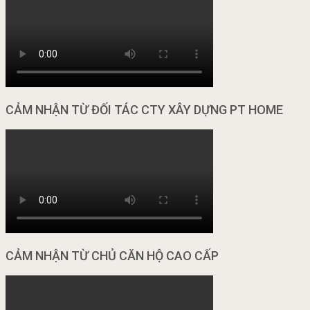
CẢM NHẬN TỪ ĐỐI TÁC CTY XÂY DỰNG PT HOME
CẢM NHẬN TỪ CHỦ CĂN HỘ CAO CẤP