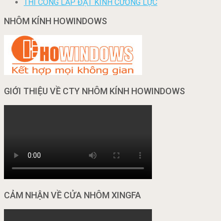
THI CÔNG LẮP ĐẶT KÍNH CƯỜNG LỰC
NHÔM KÍNH HOWINDOWS
GIỚI THIỆU VỀ CTY NHÔM KÍNH HOWINDOWS
CẢM NHẬN VỀ CỬA NHÔM XINGFA