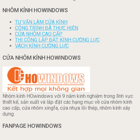
NHÔM KÍNH HOWINDOWS
TƯ VẤN LÀM CỬA KÍNH
CÔNG TRÌNH ĐÃ THỰC HIỆN
CỬA NHÔM CAO CẤP
THI CÔNG LẮP ĐẶT KÍNH CƯỜNG LỰC
VÁCH KÍNH CƯỜNG LỰC
CỬA NHÔM KÍNH HOWINDOWS
Nhôm kính HOwindows với 9 năm kinh nghiệm trong lĩnh vực
thiết kế, sản xuất và lắp đặt các hạng mục về cửa nhôm kính
cao cấp, cửa nhôm xingfa, cửa nhựa lõi thép, nhôm kính xây
dựng.
FANPAGE HOWINDOWS