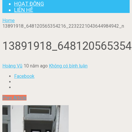
HOẠT ĐỘNG
LIÊN HỆ
Home
13891918_648120565354216_2232221043644984942_n
13891918_648120565354
Hoàng Vũ
10 năm ago
Không có bình luận
Facebook
Prev Article