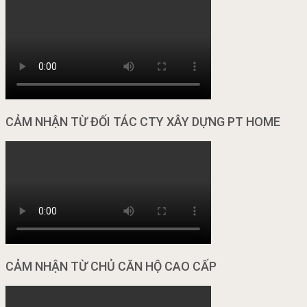
CẢM NHẬN TỪ ĐỐI TÁC CTY XÂY DỰNG PT HOME
CẢM NHẬN TỪ CHỦ CĂN HỘ CAO CẤP