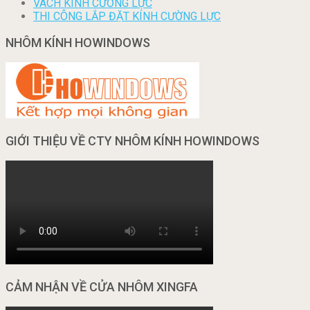
VÁCH KÍNH CƯỜNG LỰC
THI CÔNG LẮP ĐẶT KÍNH CƯỜNG LỰC
NHÔM KÍNH HOWINDOWS
GIỚI THIỆU VỀ CTY NHÔM KÍNH HOWINDOWS
CẢM NHẬN VỀ CỬA NHÔM XINGFA