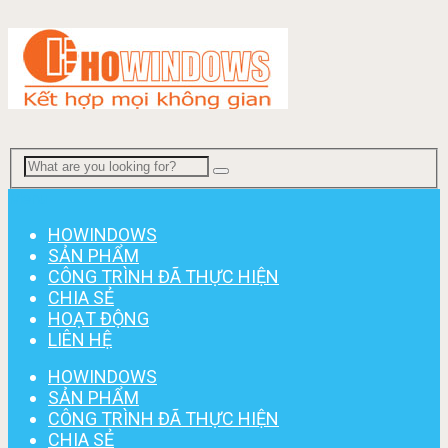
Menu
HOWINDOWS
SẢN PHẨM
CÔNG TRÌNH ĐÃ THỰC HIỆN
CHIA SẺ
HOẠT ĐỘNG
LIÊN HỆ
HOWINDOWS
SẢN PHẨM
CÔNG TRÌNH ĐÃ THỰC HIỆN
CHIA SẺ