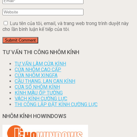
Lưu tên của tôi, email, và trang web trong trình duyệt này
cho lần bình luận kế tiếp của tôi.
TƯ VẤN THI CÔNG NHÔM KÍNH
TƯ VẤN LÀM CỬA KÍNH
CỬA NHÔM CAO CẤP
CỬA NHÔM XINGFA
CẦU THANG, LAN CAN KÍNH
CỬA SỔ NHÔM KÍNH
KÍNH MÀU ỐP TƯỜNG
VÁCH KÍNH CƯỜNG LỰC
THI CÔNG LẮP ĐẶT KÍNH CƯỜNG LỰC
NHÔM KÍNH HOWINDOWS