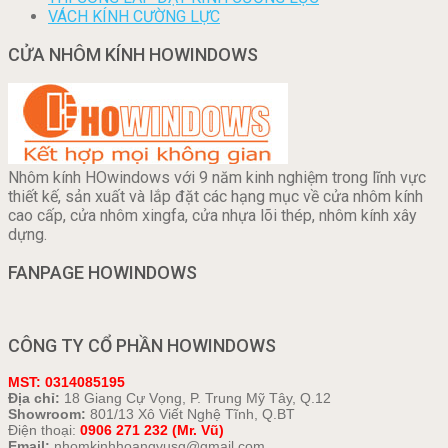
VÁCH KÍNH CƯỜNG LỰC
CỬA NHÔM KÍNH HOWINDOWS
Nhôm kính HOwindows với 9 năm kinh nghiệm trong lĩnh vực
thiết kế, sản xuất và lắp đặt các hạng mục về cửa nhôm kính
cao cấp, cửa nhôm xingfa, cửa nhựa lõi thép, nhôm kính xây
dựng.
FANPAGE HOWINDOWS
CÔNG TY CỔ PHẦN HOWINDOWS
MST: 0314085195
Địa chỉ:
18 Giang Cự Vọng, P. Trung Mỹ Tây, Q.12
Showroom:
801/13 Xô Viết Nghệ Tĩnh, Q.BT
Điện thoại:
0906 271 232 (Mr. Vũ)
Email:
nhomkinhhoangvusg@gmail.com