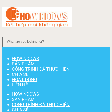
Menu
HOWINDOWS
SẢN PHẨM
CÔNG TRÌNH ĐÃ THỰC HIỆN
CHIA SẺ
HOẠT ĐỘNG
LIÊN HỆ
HOWINDOWS
SẢN PHẨM
CÔNG TRÌNH ĐÃ THỰC HIỆN
CHIA SẺ