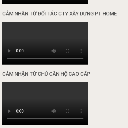
CẢM NHẬN TỪ ĐỐI TÁC CTY XÂY DỰNG PT HOME
CẢM NHẬN TỪ CHỦ CĂN HỘ CAO CẤP