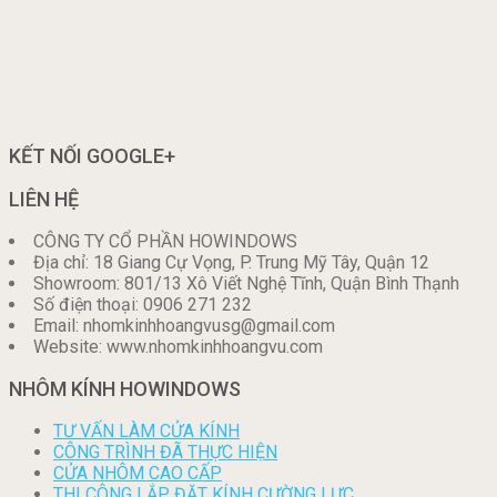
KẾT NỐI GOOGLE+
LIÊN HỆ
CÔNG TY CỔ PHẦN HOWINDOWS
Địa chỉ: 18 Giang Cự Vọng, P. Trung Mỹ Tây, Quận 12
Showroom: 801/13 Xô Viết Nghệ Tĩnh, Quận Bình Thạnh
Số điện thoại: 0906 271 232
Email: nhomkinhhoangvusg@gmail.com
Website: www.nhomkinhhoangvu.com
NHÔM KÍNH HOWINDOWS
TƯ VẤN LÀM CỬA KÍNH
CÔNG TRÌNH ĐÃ THỰC HIỆN
CỬA NHÔM CAO CẤP
THI CÔNG LẮP ĐẶT KÍNH CƯỜNG LỰC