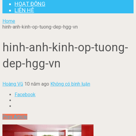
HOẠT ĐỘNG
LIÊN HỆ
Home
hinh-anh-kinh-op-tuong-dep-hgg-vn
hinh-anh-kinh-op-tuong-
dep-hgg-vn
Hoàng Vũ
10 năm ago
Không có bình luận
Facebook
Prev Article