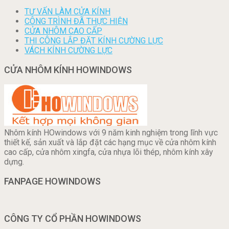
TƯ VẤN LÀM CỬA KÍNH
CÔNG TRÌNH ĐÃ THỰC HIỆN
CỬA NHÔM CAO CẤP
THI CÔNG LẮP ĐẶT KÍNH CƯỜNG LỰC
VÁCH KÍNH CƯỜNG LỰC
CỬA NHÔM KÍNH HOWINDOWS
Nhôm kính HOwindows với 9 năm kinh nghiệm trong lĩnh vực
thiết kế, sản xuất và lắp đặt các hạng mục về cửa nhôm kính
cao cấp, cửa nhôm xingfa, cửa nhựa lõi thép, nhôm kính xây
dựng.
FANPAGE HOWINDOWS
CÔNG TY CỔ PHẦN HOWINDOWS