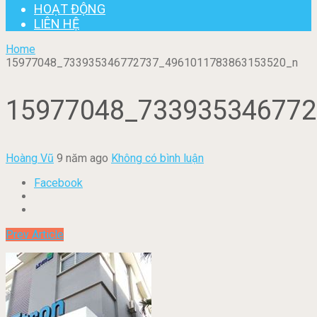
HOẠT ĐỘNG
LIÊN HỆ
Home
15977048_733935346772737_4961011783863153520_n
15977048_733935346772
Hoàng Vũ
9 năm ago
Không có bình luận
Facebook
Prev Article