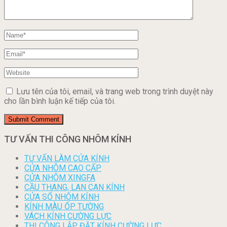
Lưu tên của tôi, email, và trang web trong trình duyệt này
cho lần bình luận kế tiếp của tôi.
TƯ VẤN THI CÔNG NHÔM KÍNH
TƯ VẤN LÀM CỬA KÍNH
CỬA NHÔM CAO CẤP
CỬA NHÔM XINGFA
CẦU THANG, LAN CAN KÍNH
CỬA SỔ NHÔM KÍNH
KÍNH MÀU ỐP TƯỜNG
VÁCH KÍNH CƯỜNG LỰC
THI CÔNG LẮP ĐẶT KÍNH CƯỜNG LỰC