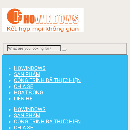
Menu
HOWINDOWS
SẢN PHẨM
CÔNG TRÌNH ĐÃ THỰC HIỆN
CHIA SẺ
HOẠT ĐỘNG
LIÊN HỆ
HOWINDOWS
SẢN PHẨM
CÔNG TRÌNH ĐÃ THỰC HIỆN
CHIA SẺ