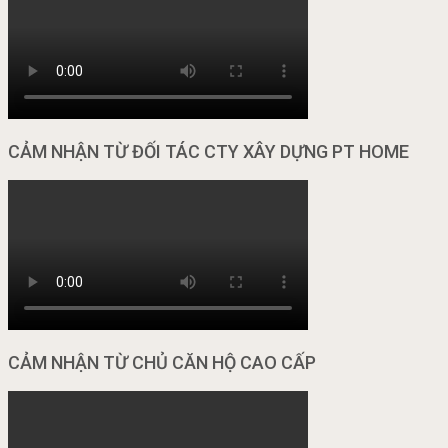
CẢM NHẬN TỪ ĐỐI TÁC CTY XÂY DỰNG PT HOME
CẢM NHẬN TỪ CHỦ CĂN HỘ CAO CẤP