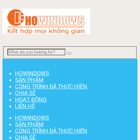
Menu
HOWINDOWS
SẢN PHẨM
CÔNG TRÌNH ĐÃ THỰC HIỆN
CHIA SẺ
HOẠT ĐỘNG
LIÊN HỆ
HOWINDOWS
SẢN PHẨM
CÔNG TRÌNH ĐÃ THỰC HIỆN
CHIA SẺ