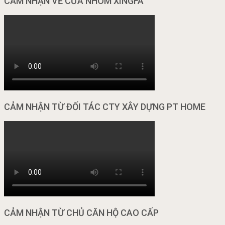
CẢM NHẬN VỀ CỬA NHÔM XINGFA
CẢM NHẬN TỪ ĐỐI TÁC CTY XÂY DỰNG PT HOME
CẢM NHẬN TỪ CHỦ CĂN HỘ CAO CẤP