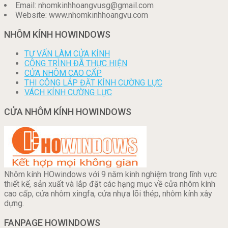
Email: nhomkinhhoangvusg@gmail.com
Website: www.nhomkinhhoangvu.com
NHÔM KÍNH HOWINDOWS
TƯ VẤN LÀM CỬA KÍNH
CÔNG TRÌNH ĐÃ THỰC HIỆN
CỬA NHÔM CAO CẤP
THI CÔNG LẮP ĐẶT KÍNH CƯỜNG LỰC
VÁCH KÍNH CƯỜNG LỰC
CỬA NHÔM KÍNH HOWINDOWS
Nhôm kính HOwindows với 9 năm kinh nghiệm trong lĩnh vực
thiết kế, sản xuất và lắp đặt các hạng mục về cửa nhôm kính
cao cấp, cửa nhôm xingfa, cửa nhựa lõi thép, nhôm kính xây
dựng.
FANPAGE HOWINDOWS