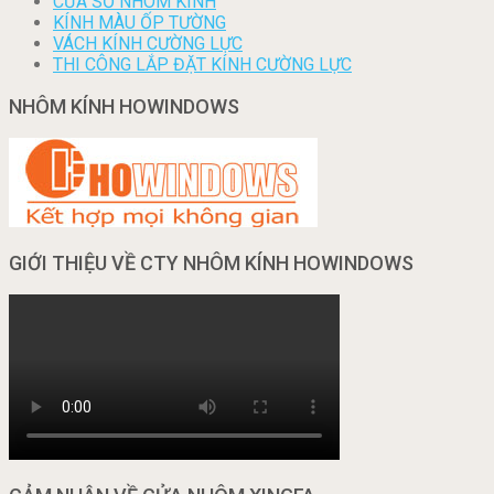
CỬA SỔ NHÔM KÍNH
KÍNH MÀU ỐP TƯỜNG
VÁCH KÍNH CƯỜNG LỰC
THI CÔNG LẮP ĐẶT KÍNH CƯỜNG LỰC
NHÔM KÍNH HOWINDOWS
GIỚI THIỆU VỀ CTY NHÔM KÍNH HOWINDOWS