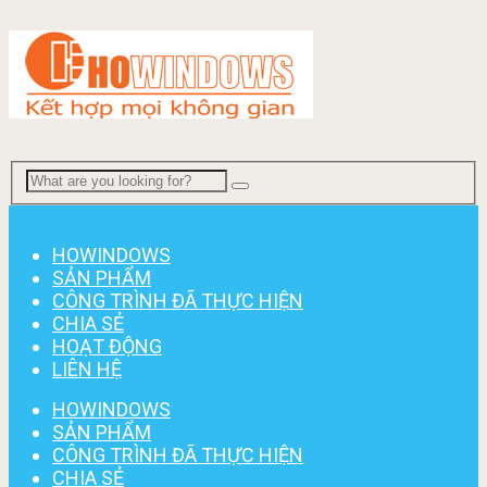
Menu
HOWINDOWS
SẢN PHẨM
CÔNG TRÌNH ĐÃ THỰC HIỆN
CHIA SẺ
HOẠT ĐỘNG
LIÊN HỆ
HOWINDOWS
SẢN PHẨM
CÔNG TRÌNH ĐÃ THỰC HIỆN
CHIA SẺ