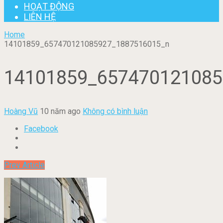
HOẠT ĐỘNG
LIÊN HỆ
Home
14101859_657470121085927_1887516015_n
14101859_657470121085
Hoàng Vũ
10 năm ago
Không có bình luận
Facebook
Prev Article