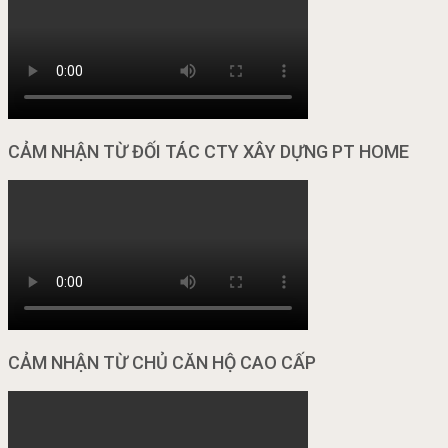
CẢM NHẬN TỪ ĐỐI TÁC CTY XÂY DỰNG PT HOME
CẢM NHẬN TỪ CHỦ CĂN HỘ CAO CẤP