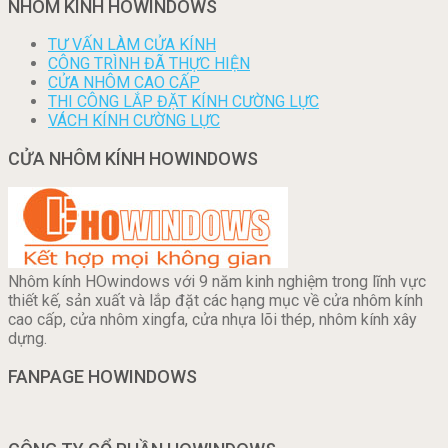
NHÔM KÍNH HOWINDOWS
TƯ VẤN LÀM CỬA KÍNH
CÔNG TRÌNH ĐÃ THỰC HIỆN
CỬA NHÔM CAO CẤP
THI CÔNG LẮP ĐẶT KÍNH CƯỜNG LỰC
VÁCH KÍNH CƯỜNG LỰC
CỬA NHÔM KÍNH HOWINDOWS
Nhôm kính HOwindows với 9 năm kinh nghiệm trong lĩnh vực
thiết kế, sản xuất và lắp đặt các hạng mục về cửa nhôm kính
cao cấp, cửa nhôm xingfa, cửa nhựa lõi thép, nhôm kính xây
dựng.
FANPAGE HOWINDOWS