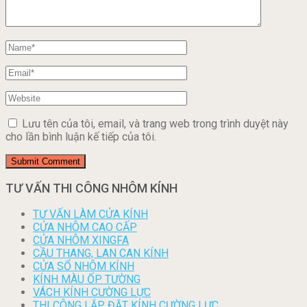
Lưu tên của tôi, email, và trang web trong trình duyệt này
cho lần bình luận kế tiếp của tôi.
TƯ VẤN THI CÔNG NHÔM KÍNH
TƯ VẤN LÀM CỬA KÍNH
CỬA NHÔM CAO CẤP
CỬA NHÔM XINGFA
CẦU THANG, LAN CAN KÍNH
CỬA SỔ NHÔM KÍNH
KÍNH MÀU ỐP TƯỜNG
VÁCH KÍNH CƯỜNG LỰC
THI CÔNG LẮP ĐẶT KÍNH CƯỜNG LỰC