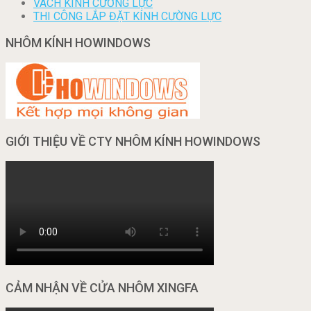
VÁCH KÍNH CƯỜNG LỰC
THI CÔNG LẮP ĐẶT KÍNH CƯỜNG LỰC
NHÔM KÍNH HOWINDOWS
GIỚI THIỆU VỀ CTY NHÔM KÍNH HOWINDOWS
CẢM NHẬN VỀ CỬA NHÔM XINGFA