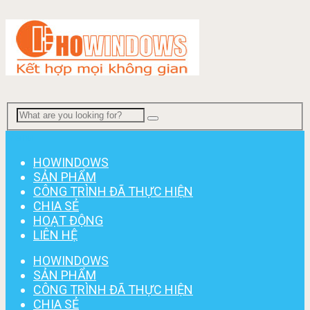
Menu
HOWINDOWS
SẢN PHẨM
CÔNG TRÌNH ĐÃ THỰC HIỆN
CHIA SẺ
HOẠT ĐỘNG
LIÊN HỆ
HOWINDOWS
SẢN PHẨM
CÔNG TRÌNH ĐÃ THỰC HIỆN
CHIA SẺ