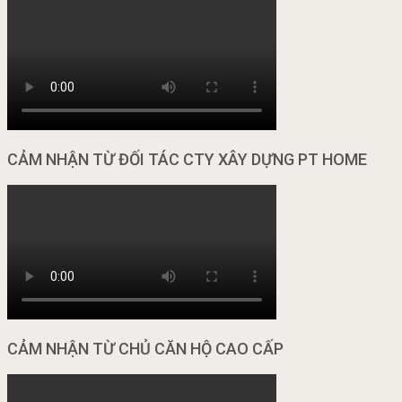
CẢM NHẬN TỪ ĐỐI TÁC CTY XÂY DỰNG PT HOME
CẢM NHẬN TỪ CHỦ CĂN HỘ CAO CẤP