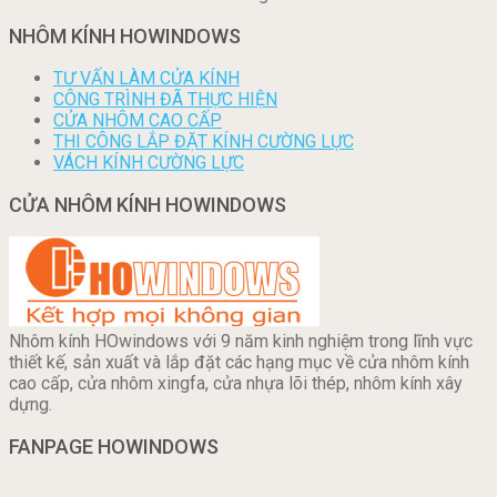
NHÔM KÍNH HOWINDOWS
TƯ VẤN LÀM CỬA KÍNH
CÔNG TRÌNH ĐÃ THỰC HIỆN
CỬA NHÔM CAO CẤP
THI CÔNG LẮP ĐẶT KÍNH CƯỜNG LỰC
VÁCH KÍNH CƯỜNG LỰC
CỬA NHÔM KÍNH HOWINDOWS
Nhôm kính HOwindows với 9 năm kinh nghiệm trong lĩnh vực
thiết kế, sản xuất và lắp đặt các hạng mục về cửa nhôm kính
cao cấp, cửa nhôm xingfa, cửa nhựa lõi thép, nhôm kính xây
dựng.
FANPAGE HOWINDOWS