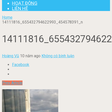
HOẠT ĐỘNG
LIÊN HỆ
Home
14111816_655432794622993_454578391_n
14111816_655432794622
Hoàng Vũ
10 năm ago
Không có bình luận
Facebook
Prev Article