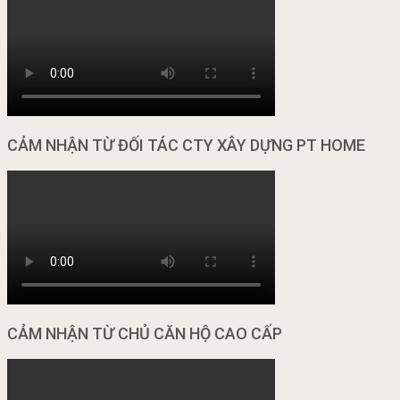
CẢM NHẬN TỪ ĐỐI TÁC CTY XÂY DỰNG PT HOME
CẢM NHẬN TỪ CHỦ CĂN HỘ CAO CẤP