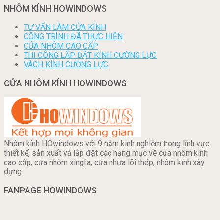
NHÔM KÍNH HOWINDOWS
TƯ VẤN LÀM CỬA KÍNH
CÔNG TRÌNH ĐÃ THỰC HIỆN
CỬA NHÔM CAO CẤP
THI CÔNG LẮP ĐẶT KÍNH CƯỜNG LỰC
VÁCH KÍNH CƯỜNG LỰC
CỬA NHÔM KÍNH HOWINDOWS
Nhôm kính HOwindows với 9 năm kinh nghiệm trong lĩnh vực
thiết kế, sản xuất và lắp đặt các hạng mục về cửa nhôm kính
cao cấp, cửa nhôm xingfa, cửa nhựa lõi thép, nhôm kính xây
dựng.
FANPAGE HOWINDOWS