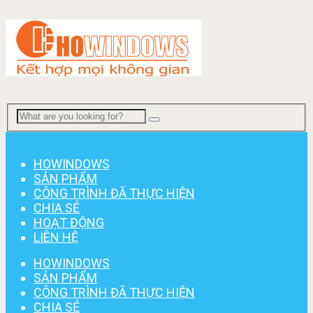
Menu
HOWINDOWS
SẢN PHẨM
CÔNG TRÌNH ĐÃ THỰC HIỆN
CHIA SẺ
HOẠT ĐỘNG
LIÊN HỆ
HOWINDOWS
SẢN PHẨM
CÔNG TRÌNH ĐÃ THỰC HIỆN
CHIA SẺ