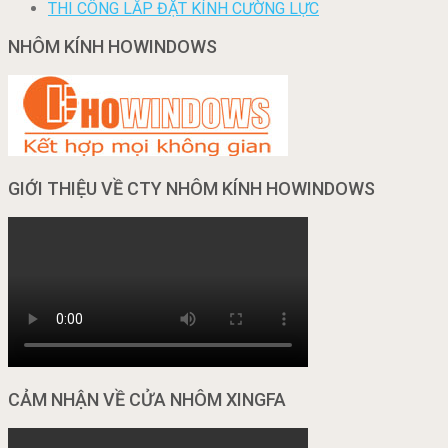
THI CÔNG LẮP ĐẶT KÍNH CƯỜNG LỰC
NHÔM KÍNH HOWINDOWS
GIỚI THIỆU VỀ CTY NHÔM KÍNH HOWINDOWS
CẢM NHẬN VỀ CỬA NHÔM XINGFA