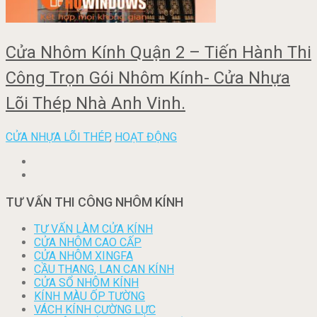
Cửa Nhôm Kính Quận 2 – Tiến Hành Thi
Công Trọn Gói Nhôm Kính- Cửa Nhựa
Lõi Thép Nhà Anh Vinh.
CỬA NHỰA LÕI THÉP
,
HOẠT ĐỘNG
TƯ VẤN THI CÔNG NHÔM KÍNH
TƯ VẤN LÀM CỬA KÍNH
CỬA NHÔM CAO CẤP
CỬA NHÔM XINGFA
CẦU THANG, LAN CAN KÍNH
CỬA SỔ NHÔM KÍNH
KÍNH MÀU ỐP TƯỜNG
VÁCH KÍNH CƯỜNG LỰC