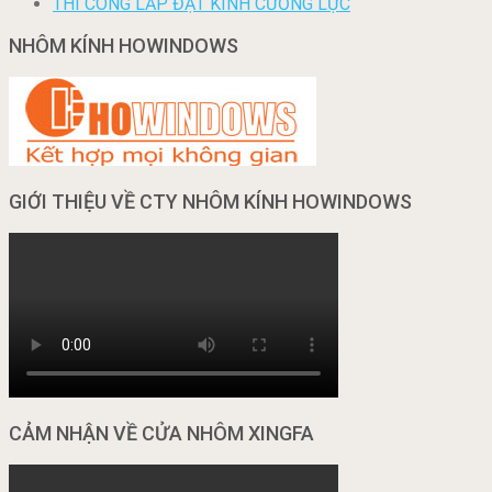
THI CÔNG LẮP ĐẶT KÍNH CƯỜNG LỰC
NHÔM KÍNH HOWINDOWS
GIỚI THIỆU VỀ CTY NHÔM KÍNH HOWINDOWS
CẢM NHẬN VỀ CỬA NHÔM XINGFA