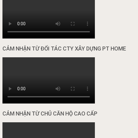
CẢM NHẬN TỪ ĐỐI TÁC CTY XÂY DỰNG PT HOME
CẢM NHẬN TỪ CHỦ CĂN HỘ CAO CẤP