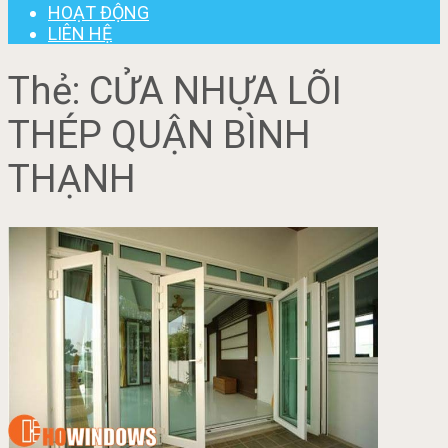
HOẠT ĐỘNG
LIÊN HỆ
Thẻ:
CỬA NHỰA LÕI
THÉP QUẬN BÌNH
THẠNH