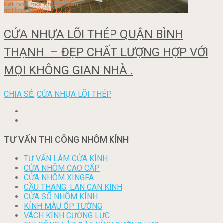
CỬA NHỰA LÕI THÉP QUẬN BÌNH
THẠNH – ĐẸP CHẤT LƯỢNG HỢP VỚI
MỌI KHÔNG GIAN NHÀ .
CHIA SẺ
,
CỬA NHỰA LÕI THÉP
TƯ VẤN THI CÔNG NHÔM KÍNH
TƯ VẤN LÀM CỬA KÍNH
CỬA NHÔM CAO CẤP
CỬA NHÔM XINGFA
CẦU THANG, LAN CAN KÍNH
CỬA SỔ NHÔM KÍNH
KÍNH MÀU ỐP TƯỜNG
VÁCH KÍNH CƯỜNG LỰC