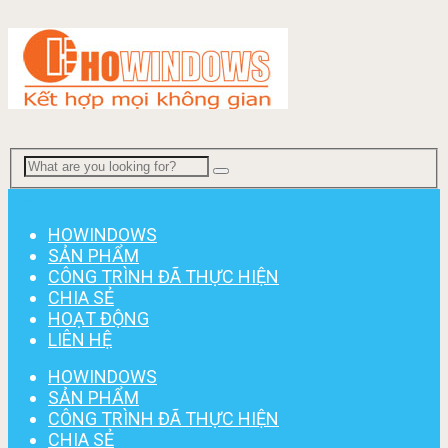
Menu
HOWINDOWS
SẢN PHẨM
CÔNG TRÌNH ĐÃ THỰC HIỆN
CHIA SẺ
HOẠT ĐỘNG
LIÊN HỆ
HOWINDOWS
SẢN PHẨM
CÔNG TRÌNH ĐÃ THỰC HIỆN
CHIA SẺ