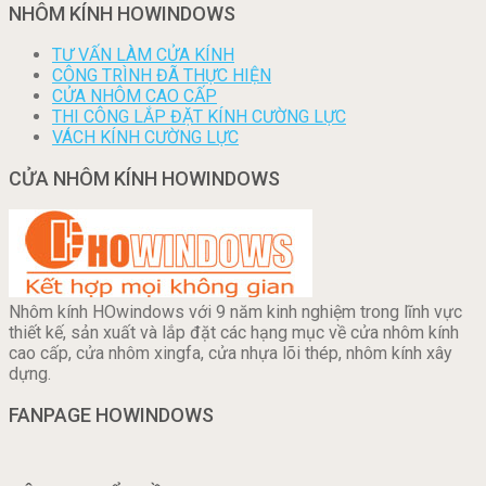
NHÔM KÍNH HOWINDOWS
TƯ VẤN LÀM CỬA KÍNH
CÔNG TRÌNH ĐÃ THỰC HIỆN
CỬA NHÔM CAO CẤP
THI CÔNG LẮP ĐẶT KÍNH CƯỜNG LỰC
VÁCH KÍNH CƯỜNG LỰC
CỬA NHÔM KÍNH HOWINDOWS
Nhôm kính HOwindows với 9 năm kinh nghiệm trong lĩnh vực
thiết kế, sản xuất và lắp đặt các hạng mục về cửa nhôm kính
cao cấp, cửa nhôm xingfa, cửa nhựa lõi thép, nhôm kính xây
dựng.
FANPAGE HOWINDOWS