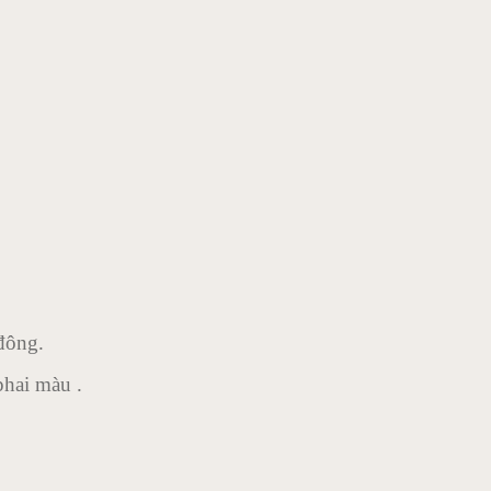
đông.
phai màu .