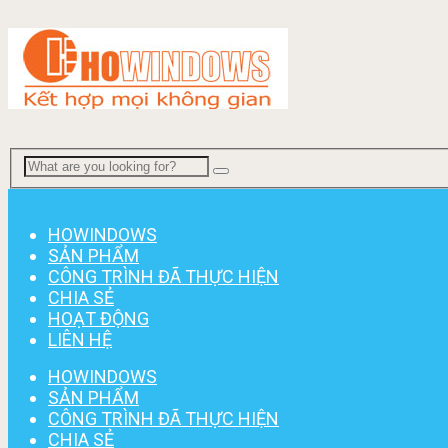
Menu
HOWINDOWS
SẢN PHẨM
CÔNG TRÌNH ĐÃ THỰC HIỆN
CHIA SẺ
HOẠT ĐỘNG
LIÊN HỆ
HOWINDOWS
SẢN PHẨM
CÔNG TRÌNH ĐÃ THỰC HIỆN
CHIA SẺ