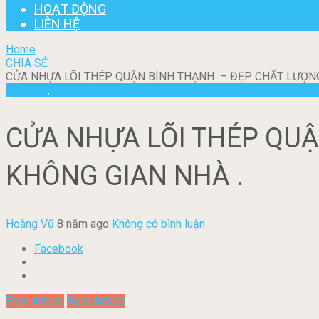
HOẠT ĐỘNG
LIÊN HỆ
Home
CHIA SẺ
CỬA NHỰA LÕI THÉP QUẬN BÌNH THẠNH – ĐẸP CHẤT LƯỢNG
CHIA SẺ
,
CỬA NHỰA LÕI THÉP
CỬA NHỰA LÕI THÉP QUẬ
KHÔNG GIAN NHÀ .
Hoàng Vũ
8 năm ago
Không có bình luận
Facebook
Prev Article
Next Article