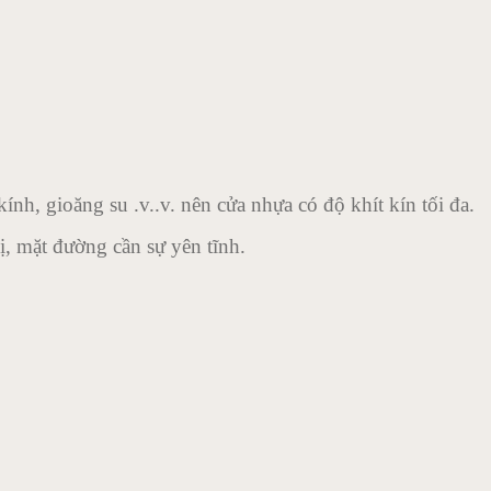
ính, gioăng su .v..v. nên cửa nhựa có độ khít kín tối đa.
, mặt đường cần sự yên tĩnh.