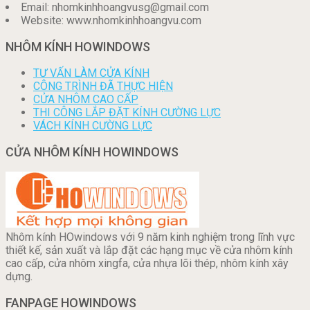
Email: nhomkinhhoangvusg@gmail.com
Website: www.nhomkinhhoangvu.com
NHÔM KÍNH HOWINDOWS
TƯ VẤN LÀM CỬA KÍNH
CÔNG TRÌNH ĐÃ THỰC HIỆN
CỬA NHÔM CAO CẤP
THI CÔNG LẮP ĐẶT KÍNH CƯỜNG LỰC
VÁCH KÍNH CƯỜNG LỰC
CỬA NHÔM KÍNH HOWINDOWS
Nhôm kính HOwindows với 9 năm kinh nghiệm trong lĩnh vực
thiết kế, sản xuất và lắp đặt các hạng mục về cửa nhôm kính
cao cấp, cửa nhôm xingfa, cửa nhựa lõi thép, nhôm kính xây
dựng.
FANPAGE HOWINDOWS