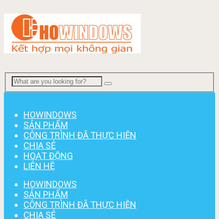
Menu
HOWINDOWS
SẢN PHẨM
CÔNG TRÌNH ĐÃ THỰC HIỆN
CHIA SẺ
HOẠT ĐỘNG
LIÊN HỆ
HOWINDOWS
SẢN PHẨM
CÔNG TRÌNH ĐÃ THỰC HIỆN
CHIA SẺ