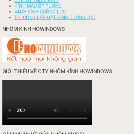
CỬA SỔ NHÔM KÍNH
KÍNH MÀU ỐP TƯỜNG
VÁCH KÍNH CƯỜNG LỰC
THI CÔNG LẮP ĐẶT KÍNH CƯỜNG LỰC
NHÔM KÍNH HOWINDOWS
GIỚI THIỆU VỀ CTY NHÔM KÍNH HOWINDOWS