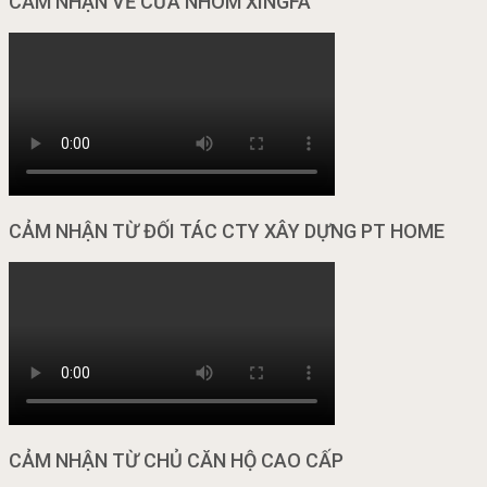
CẢM NHẬN VỀ CỬA NHÔM XINGFA
CẢM NHẬN TỪ ĐỐI TÁC CTY XÂY DỰNG PT HOME
CẢM NHẬN TỪ CHỦ CĂN HỘ CAO CẤP