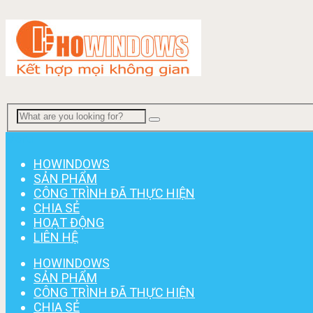
Menu
HOWINDOWS
SẢN PHẨM
CÔNG TRÌNH ĐÃ THỰC HIỆN
CHIA SẺ
HOẠT ĐỘNG
LIÊN HỆ
HOWINDOWS
SẢN PHẨM
CÔNG TRÌNH ĐÃ THỰC HIỆN
CHIA SẺ