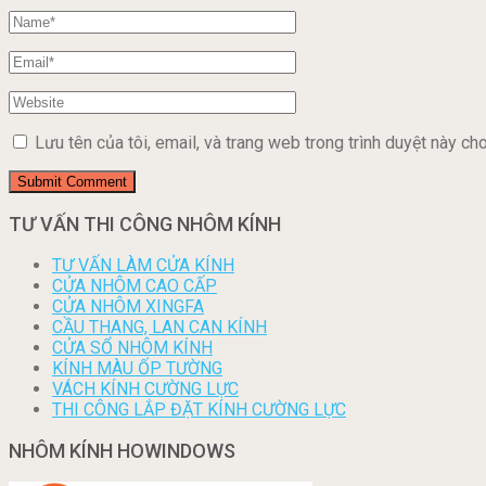
Lưu tên của tôi, email, và trang web trong trình duyệt này cho 
TƯ VẤN THI CÔNG NHÔM KÍNH
TƯ VẤN LÀM CỬA KÍNH
CỬA NHÔM CAO CẤP
CỬA NHÔM XINGFA
CẦU THANG, LAN CAN KÍNH
CỬA SỔ NHÔM KÍNH
KÍNH MÀU ỐP TƯỜNG
VÁCH KÍNH CƯỜNG LỰC
THI CÔNG LẮP ĐẶT KÍNH CƯỜNG LỰC
NHÔM KÍNH HOWINDOWS