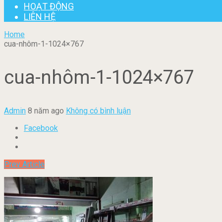
HOẠT ĐỘNG
LIÊN HỆ
Home
cua-nhôm-1-1024×767
cua-nhôm-1-1024×767
Admin
8 năm ago
Không có bình luận
Facebook
Prev Article