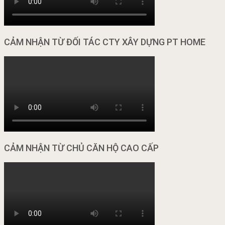
CẢM NHẬN TỪ ĐỐI TÁC CTY XÂY DỰNG PT HOME
CẢM NHẬN TỪ CHỦ CĂN HỘ CAO CẤP