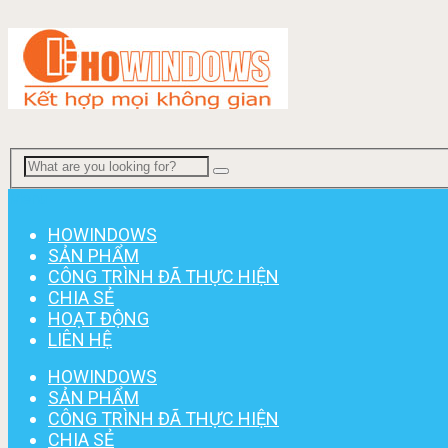
Menu
HOWINDOWS
SẢN PHẨM
CÔNG TRÌNH ĐÃ THỰC HIỆN
CHIA SẺ
HOẠT ĐỘNG
LIÊN HỆ
HOWINDOWS
SẢN PHẨM
CÔNG TRÌNH ĐÃ THỰC HIỆN
CHIA SẺ