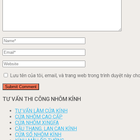
Lưu tên của tôi, email, và trang web trong trình duyệt này cho 
TƯ VẤN THI CÔNG NHÔM KÍNH
TƯ VẤN LÀM CỬA KÍNH
CỬA NHÔM CAO CẤP
CỬA NHÔM XINGFA
CẦU THANG, LAN CAN KÍNH
CỬA SỔ NHÔM KÍNH