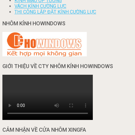
KÍNH MÀU ỐP TƯỜNG
VÁCH KÍNH CƯỜNG LỰC
THI CÔNG LẮP ĐẶT KÍNH CƯỜNG LỰC
NHÔM KÍNH HOWINDOWS
GIỚI THIỆU VỀ CTY NHÔM KÍNH HOWINDOWS
CẢM NHẬN VỀ CỬA NHÔM XINGFA