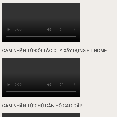
CẢM NHẬN TỪ ĐỐI TÁC CTY XÂY DỰNG PT HOME
CẢM NHẬN TỪ CHỦ CĂN HỘ CAO CẤP