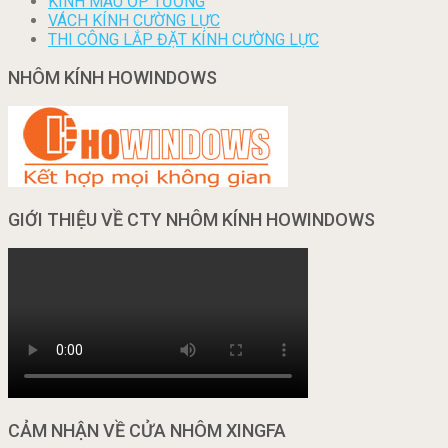
KÍNH MÀU ỐP TƯỜNG
VÁCH KÍNH CƯỜNG LỰC
THI CÔNG LẮP ĐẶT KÍNH CƯỜNG LỰC
NHÔM KÍNH HOWINDOWS
GIỚI THIỆU VỀ CTY NHÔM KÍNH HOWINDOWS
CẢM NHẬN VỀ CỬA NHÔM XINGFA