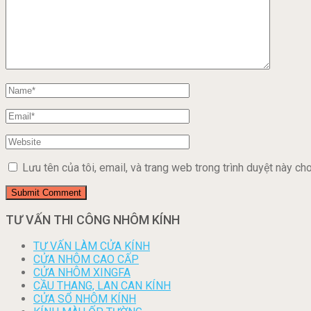
Lưu tên của tôi, email, và trang web trong trình duyệt này cho 
TƯ VẤN THI CÔNG NHÔM KÍNH
TƯ VẤN LÀM CỬA KÍNH
CỬA NHÔM CAO CẤP
CỬA NHÔM XINGFA
CẦU THANG, LAN CAN KÍNH
CỬA SỔ NHÔM KÍNH