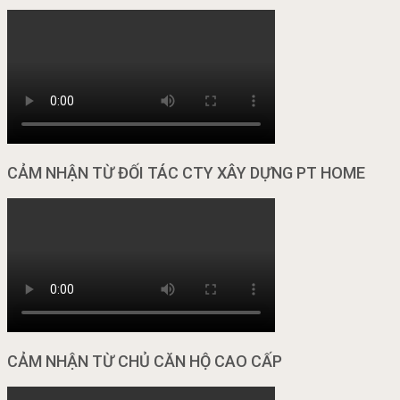
CẢM NHẬN TỪ ĐỐI TÁC CTY XÂY DỰNG PT HOME
CẢM NHẬN TỪ CHỦ CĂN HỘ CAO CẤP