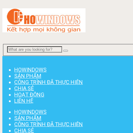
Menu
HOWINDOWS
SẢN PHẨM
CÔNG TRÌNH ĐÃ THỰC HIỆN
CHIA SẺ
HOẠT ĐỘNG
LIÊN HỆ
HOWINDOWS
SẢN PHẨM
CÔNG TRÌNH ĐÃ THỰC HIỆN
CHIA SẺ