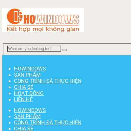
Menu
HOWINDOWS
SẢN PHẨM
CÔNG TRÌNH ĐÃ THỰC HIỆN
CHIA SẺ
HOẠT ĐỘNG
LIÊN HỆ
HOWINDOWS
SẢN PHẨM
CÔNG TRÌNH ĐÃ THỰC HIỆN
CHIA SẺ