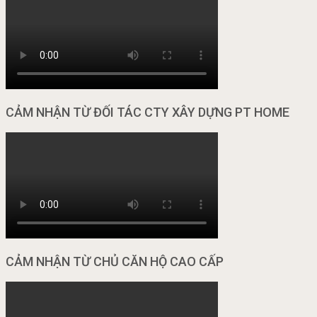
CẢM NHẬN TỪ ĐỐI TÁC CTY XÂY DỰNG PT HOME
CẢM NHẬN TỪ CHỦ CĂN HỘ CAO CẤP