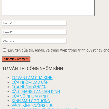
Lưu tên của tôi, email, và trang web trong trình duyệt này cho 
TƯ VẤN THI CÔNG NHÔM KÍNH
TƯ VẤN LÀM CỬA KÍNH
CỬA NHÔM CAO CẤP
CỬA NHÔM XINGFA
CẦU THANG, LAN CAN KÍNH
CỬA SỔ NHÔM KÍNH
KÍNH MÀU ỐP TƯỜNG
VÁCH KÍNH CƯỜNG LỰC