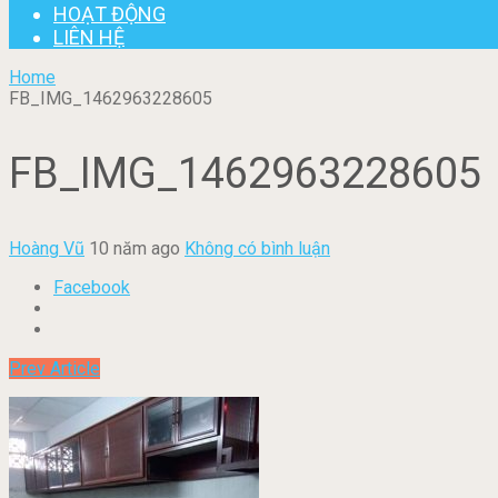
HOẠT ĐỘNG
LIÊN HỆ
Home
FB_IMG_1462963228605
FB_IMG_1462963228605
Hoàng Vũ
10 năm ago
Không có bình luận
Facebook
Prev Article