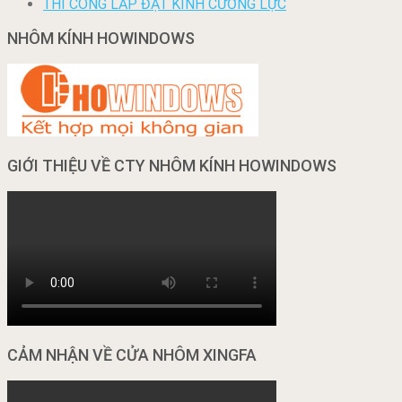
THI CÔNG LẮP ĐẶT KÍNH CƯỜNG LỰC
NHÔM KÍNH HOWINDOWS
GIỚI THIỆU VỀ CTY NHÔM KÍNH HOWINDOWS
CẢM NHẬN VỀ CỬA NHÔM XINGFA