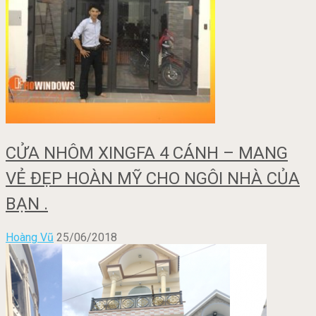
CỬA NHÔM XINGFA 4 CÁNH – MANG
VẺ ĐẸP HOÀN MỸ CHO NGÔI NHÀ CỦA
BẠN .
Hoàng Vũ
25/06/2018