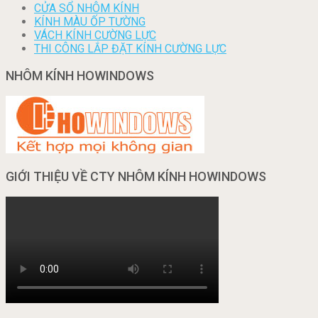
CỬA SỔ NHÔM KÍNH
KÍNH MÀU ỐP TƯỜNG
VÁCH KÍNH CƯỜNG LỰC
THI CÔNG LẮP ĐẶT KÍNH CƯỜNG LỰC
NHÔM KÍNH HOWINDOWS
GIỚI THIỆU VỀ CTY NHÔM KÍNH HOWINDOWS