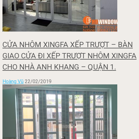
CỬA NHÔM XINGFA XẾP TRƯỢT – BÀN
GIAO CỬA ĐI XẾP TRƯỢT NHÔM XINGFA
CHO NHÀ ANH KHANG – QUẬN 1.
Hoàng Vũ
22/02/2019