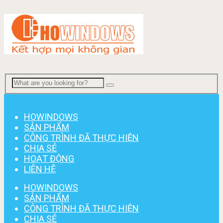
Menu
HOWINDOWS
SẢN PHẨM
CÔNG TRÌNH ĐÃ THỰC HIỆN
CHIA SẺ
HOẠT ĐỘNG
LIÊN HỆ
HOWINDOWS
SẢN PHẨM
CÔNG TRÌNH ĐÃ THỰC HIỆN
CHIA SẺ