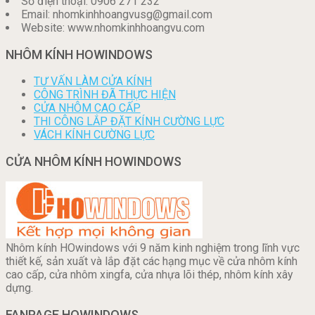
Số điện thoại: 0906 271 232
Email: nhomkinhhoangvusg@gmail.com
Website: www.nhomkinhhoangvu.com
NHÔM KÍNH HOWINDOWS
TƯ VẤN LÀM CỬA KÍNH
CÔNG TRÌNH ĐÃ THỰC HIỆN
CỬA NHÔM CAO CẤP
THI CÔNG LẮP ĐẶT KÍNH CƯỜNG LỰC
VÁCH KÍNH CƯỜNG LỰC
CỬA NHÔM KÍNH HOWINDOWS
Nhôm kính HOwindows với 9 năm kinh nghiệm trong lĩnh vực
thiết kế, sản xuất và lắp đặt các hạng mục về cửa nhôm kính
cao cấp, cửa nhôm xingfa, cửa nhựa lõi thép, nhôm kính xây
dựng.
FANPAGE HOWINDOWS