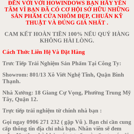
ĐẾN VỚI VỚI HOWINDOWS BẠN HÃY YÊN
TÂM VÌ BẠN ĐÃ CÓ CƠ HỘI SỞ HỮU NHỮNG
SẢN PHẨM CỬA NHÔM ĐẸP, CHUẨN KỸ
THUẬT VÀ ĐÚNG GIÁ NHẤT .
CAM KẾT HOÀN TIỀN 100% NẾU QUÝ HÀNG
KHÔNG HÀI LÒNG.
Cách Thức Liên Hệ Và Đặt Hàng
Trưc Tiếp Trải Nghiệm Sản Phẩm Tại Công Ty:
Showrom: 801/13 Xô Viết Nghệ Tĩnh, Quận Bình
Thạnh.
Nhà Xưởng: 18 Giang Cự Vọng, Phường Trung Mỹ
Tây, Quận 12.
Trực tiếp trải nghiệm từ chính nhà bạn :
Gọi ngay 0906 271 232 ( gặp Vũ ). Bạn chỉ cần cung
cấp thông tin địa chỉ nhà bạn. Nhân viên sẽ đem