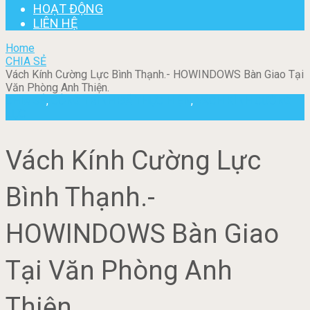
HOẠT ĐỘNG
LIÊN HỆ
Home
CHIA SẺ
Vách Kính Cường Lực Bình Thạnh.- HOWINDOWS Bàn Giao Tại
Văn Phòng Anh Thiện.
CHIA SẺ
,
CÔNG TRÌNH ĐÃ THỰC HIỆN
,
VÁCH KÍNH CƯỜNG
LỰC
Vách Kính Cường Lực
Bình Thạnh.-
HOWINDOWS Bàn Giao
Tại Văn Phòng Anh
Thiện.