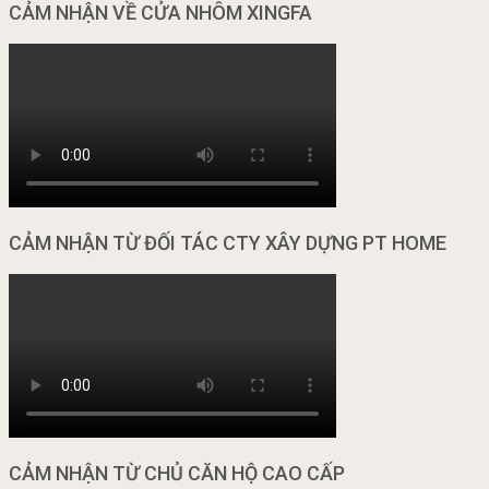
CẢM NHẬN VỀ CỬA NHÔM XINGFA
CẢM NHẬN TỪ ĐỐI TÁC CTY XÂY DỰNG PT HOME
CẢM NHẬN TỪ CHỦ CĂN HỘ CAO CẤP