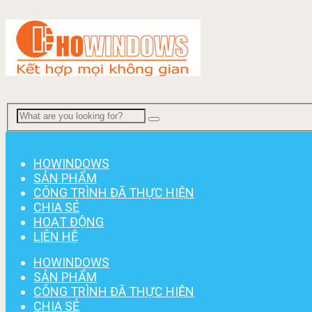
Menu
HOWINDOWS
SẢN PHẨM
CÔNG TRÌNH ĐÃ THỰC HIỆN
CHIA SẺ
HOẠT ĐỘNG
LIÊN HỆ
HOWINDOWS
SẢN PHẨM
CÔNG TRÌNH ĐÃ THỰC HIỆN
CHIA SẺ