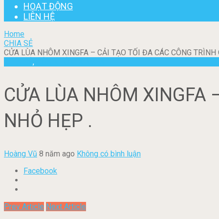
HOẠT ĐỘNG
LIÊN HỆ
Home
CHIA SẺ
CỬA LÙA NHÔM XINGFA – CẢI TẠO TỐI ĐA CÁC CÔNG TRÌNH 
CHIA SẺ
,
CỬA NHÔM XINGFA
CỬA LÙA NHÔM XINGFA –
NHỎ HẸP .
Hoàng Vũ
8 năm ago
Không có bình luận
Facebook
Prev Article
Next Article