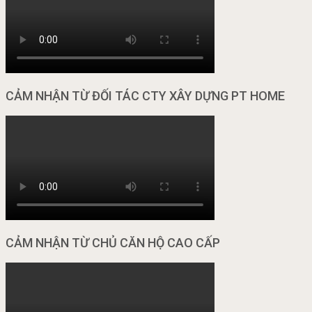
CẢM NHẬN TỪ ĐỐI TÁC CTY XÂY DỰNG PT HOME
CẢM NHẬN TỪ CHỦ CĂN HỘ CAO CẤP