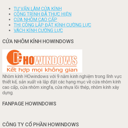
TƯ VẤN LÀM CỬA KÍNH
CÔNG TRÌNH ĐÃ THỰC HIỆN
CỬA NHÔM CAO CẤP
THI CÔNG LẮP ĐẶT KÍNH CƯỜNG LỰC
VÁCH KÍNH CƯỜNG LỰC
CỬA NHÔM KÍNH HOWINDOWS
Nhôm kính HOwindows với 9 năm kinh nghiệm trong lĩnh vực
thiết kế, sản xuất và lắp đặt các hạng mục về cửa nhôm kính
cao cấp, cửa nhôm xingfa, cửa nhựa lõi thép, nhôm kính xây
dựng.
FANPAGE HOWINDOWS
CÔNG TY CỔ PHẦN HOWINDOWS