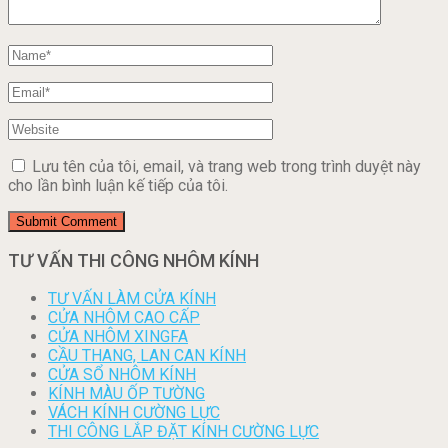
Lưu tên của tôi, email, và trang web trong trình duyệt này
cho lần bình luận kế tiếp của tôi.
TƯ VẤN THI CÔNG NHÔM KÍNH
TƯ VẤN LÀM CỬA KÍNH
CỬA NHÔM CAO CẤP
CỬA NHÔM XINGFA
CẦU THANG, LAN CAN KÍNH
CỬA SỔ NHÔM KÍNH
KÍNH MÀU ỐP TƯỜNG
VÁCH KÍNH CƯỜNG LỰC
THI CÔNG LẮP ĐẶT KÍNH CƯỜNG LỰC