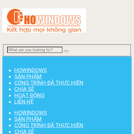
Menu
HOWINDOWS
SẢN PHẨM
CÔNG TRÌNH ĐÃ THỰC HIỆN
CHIA SẺ
HOẠT ĐỘNG
LIÊN HỆ
HOWINDOWS
SẢN PHẨM
CÔNG TRÌNH ĐÃ THỰC HIỆN
CHIA SẺ