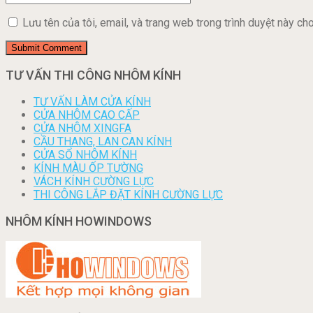
Lưu tên của tôi, email, và trang web trong trình duyệt này cho 
TƯ VẤN THI CÔNG NHÔM KÍNH
TƯ VẤN LÀM CỬA KÍNH
CỬA NHÔM CAO CẤP
CỬA NHÔM XINGFA
CẦU THANG, LAN CAN KÍNH
CỬA SỔ NHÔM KÍNH
KÍNH MÀU ỐP TƯỜNG
VÁCH KÍNH CƯỜNG LỰC
THI CÔNG LẮP ĐẶT KÍNH CƯỜNG LỰC
NHÔM KÍNH HOWINDOWS