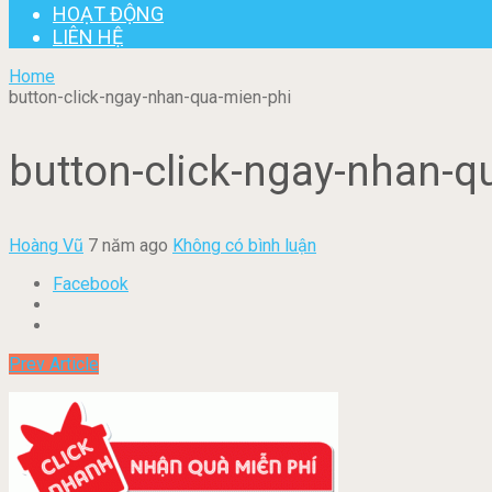
HOẠT ĐỘNG
LIÊN HỆ
Home
button-click-ngay-nhan-qua-mien-phi
button-click-ngay-nhan-q
Hoàng Vũ
7 năm ago
Không có bình luận
Facebook
Prev Article