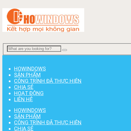
Menu
HOWINDOWS
SẢN PHẨM
CÔNG TRÌNH ĐÃ THỰC HIỆN
CHIA SẺ
HOẠT ĐỘNG
LIÊN HỆ
HOWINDOWS
SẢN PHẨM
CÔNG TRÌNH ĐÃ THỰC HIỆN
CHIA SẺ