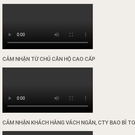
CẢM NHẬN TỪ CHỦ CĂN HỘ CAO CẤP
CẢM NHẬN KHÁCH HÀNG VÁCH NGĂN, CTY BAO BÌ T