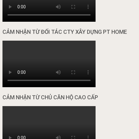
CẢM NHẬN TỪ ĐỐI TÁC CTY XÂY DỰNG PT HOME
CẢM NHẬN TỪ CHỦ CĂN HỘ CAO CẤP