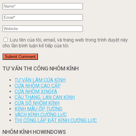
Lưu tên của tôi, email, và trang web trong trình duyệt này
cho lần bình luận kế tiếp của tôi.
TƯ VẤN THI CÔNG NHÔM KÍNH
TƯ VẤN LÀM CỬA KÍNH
CỬA NHÔM CAO CẤP
CỬA NHÔM XINGFA
CẦU THANG, LAN CAN KÍNH
CỬA SỔ NHÔM KÍNH
KÍNH MÀU ỐP TƯỜNG
VÁCH KÍNH CƯỜNG LỰC
THI CÔNG LẮP ĐẶT KÍNH CƯỜNG LỰC
NHÔM KÍNH HOWINDOWS