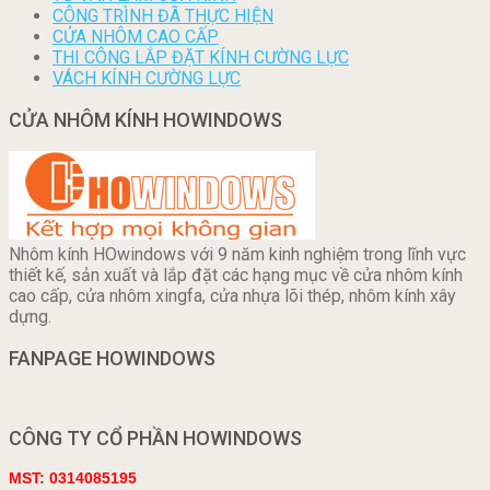
CÔNG TRÌNH ĐÃ THỰC HIỆN
CỬA NHÔM CAO CẤP
THI CÔNG LẮP ĐẶT KÍNH CƯỜNG LỰC
VÁCH KÍNH CƯỜNG LỰC
CỬA NHÔM KÍNH HOWINDOWS
Nhôm kính HOwindows với 9 năm kinh nghiệm trong lĩnh vực
thiết kế, sản xuất và lắp đặt các hạng mục về cửa nhôm kính
cao cấp, cửa nhôm xingfa, cửa nhựa lõi thép, nhôm kính xây
dựng.
FANPAGE HOWINDOWS
CÔNG TY CỔ PHẦN HOWINDOWS
MST: 0314085195