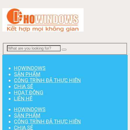
Menu
HOWINDOWS
SẢN PHẨM
CÔNG TRÌNH ĐÃ THỰC HIỆN
CHIA SẺ
HOẠT ĐỘNG
LIÊN HỆ
HOWINDOWS
SẢN PHẨM
CÔNG TRÌNH ĐÃ THỰC HIỆN
CHIA SẺ