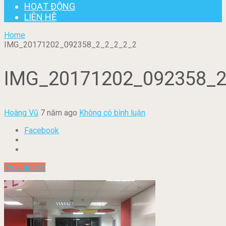
HOẠT ĐỘNG
LIÊN HỆ
Home
IMG_20171202_092358_2_2_2_2_2
IMG_20171202_092358_2
Hoàng Vũ
7 năm ago
Không có bình luận
Facebook
Prev Article