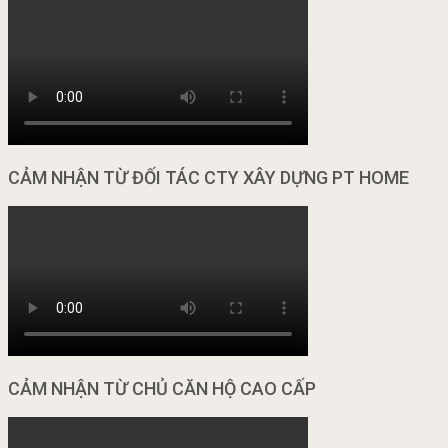
CẢM NHẬN TỪ ĐỐI TÁC CTY XÂY DỰNG PT HOME
CẢM NHẬN TỪ CHỦ CĂN HỘ CAO CẤP