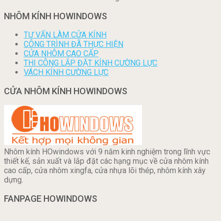
NHÔM KÍNH HOWINDOWS
TƯ VẤN LÀM CỬA KÍNH
CÔNG TRÌNH ĐÃ THỰC HIỆN
CỬA NHÔM CAO CẤP
THI CÔNG LẮP ĐẶT KÍNH CƯỜNG LỰC
VÁCH KÍNH CƯỜNG LỰC
CỬA NHÔM KÍNH HOWINDOWS
Nhôm kính HOwindows với 9 năm kinh nghiệm trong lĩnh vực
thiết kế, sản xuất và lắp đặt các hạng mục về cửa nhôm kính
cao cấp, cửa nhôm xingfa, cửa nhựa lõi thép, nhôm kính xây
dựng.
FANPAGE HOWINDOWS