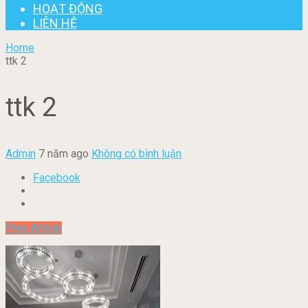
HOẠT ĐỘNG
LIÊN HỆ
Home
ttk 2
ttk 2
Admin
7 năm ago
Không có bình luận
Facebook
Prev Article