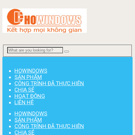
Menu
HOWINDOWS
SẢN PHẨM
CÔNG TRÌNH ĐÃ THỰC HIỆN
CHIA SẺ
HOẠT ĐỘNG
LIÊN HỆ
HOWINDOWS
SẢN PHẨM
CÔNG TRÌNH ĐÃ THỰC HIỆN
CHIA SẺ