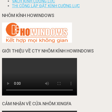
VÁCH KÍNH CƯỜNG LỰC
THI CÔNG LẮP ĐẶT KÍNH CƯỜNG LỰC
NHÔM KÍNH HOWINDOWS
GIỚI THIỆU VỀ CTY NHÔM KÍNH HOWINDOWS
CẢM NHẬN VỀ CỬA NHÔM XINGFA