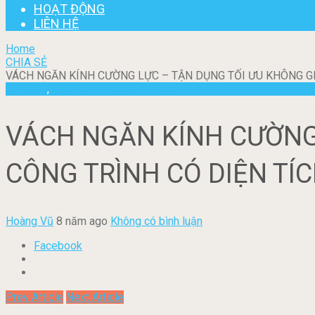
HOẠT ĐỘNG
LIÊN HỆ
Home
CHIA SẺ
VÁCH NGĂN KÍNH CƯỜNG LỰC – TẬN DỤNG TỐI ƯU KHÔNG GI
CHIA SẺ
,
VÁCH KÍNH CƯỜNG LỰC
VÁCH NGĂN KÍNH CƯỜNG
CÔNG TRÌNH CÓ DIỆN TÍC
Hoàng Vũ
8 năm ago
Không có bình luận
Facebook
Prev Article
Next Article