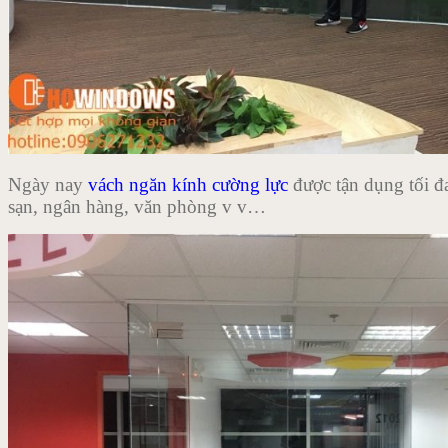
Ngày nay
vách ngăn kính cường lực
được tận dụng tối đ
sạn, ngân hàng, văn phòng v v…