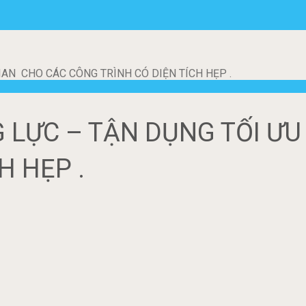
AN CHO CÁC CÔNG TRÌNH CÓ DIỆN TÍCH HẸP .
 LỰC – TẬN DỤNG TỐI Ư
H HẸP .