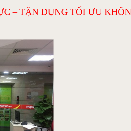
C – TẬN DỤNG TỐI ƯU KHÔ