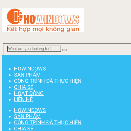
Menu
HOWINDOWS
SẢN PHẨM
CÔNG TRÌNH ĐÃ THỰC HIỆN
CHIA SẺ
HOẠT ĐỘNG
LIÊN HỆ
HOWINDOWS
SẢN PHẨM
CÔNG TRÌNH ĐÃ THỰC HIỆN
CHIA SẺ