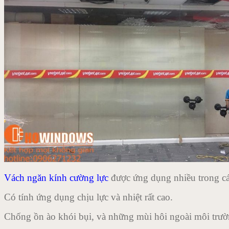
Vách ngăn kính cường lực
được ứng dụng nhiều trong các
Có tính ứng dụng chịu lực và nhiệt rất cao.
Chống ồn ào khói bụi, và những mùi hôi ngoài môi trư