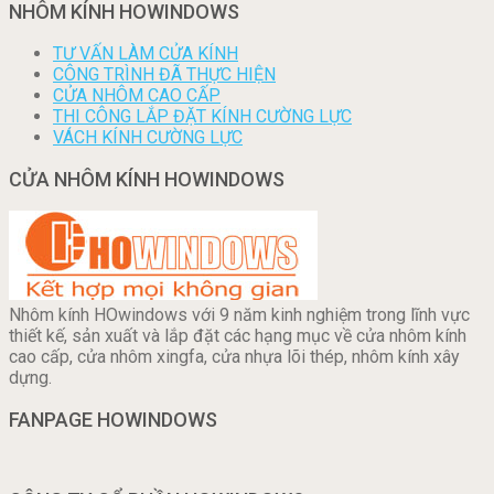
NHÔM KÍNH HOWINDOWS
TƯ VẤN LÀM CỬA KÍNH
CÔNG TRÌNH ĐÃ THỰC HIỆN
CỬA NHÔM CAO CẤP
THI CÔNG LẮP ĐẶT KÍNH CƯỜNG LỰC
VÁCH KÍNH CƯỜNG LỰC
CỬA NHÔM KÍNH HOWINDOWS
Nhôm kính HOwindows với 9 năm kinh nghiệm trong lĩnh vực
thiết kế, sản xuất và lắp đặt các hạng mục về cửa nhôm kính
cao cấp, cửa nhôm xingfa, cửa nhựa lõi thép, nhôm kính xây
dựng.
FANPAGE HOWINDOWS