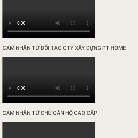
CẢM NHẬN TỪ ĐỐI TÁC CTY XÂY DỰNG PT HOME
CẢM NHẬN TỪ CHỦ CĂN HỘ CAO CẤP