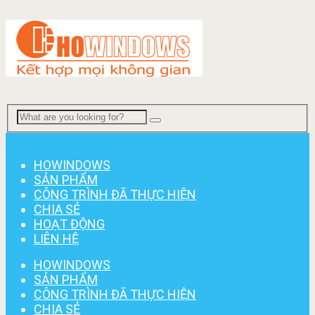
Menu
HOWINDOWS
SẢN PHẨM
CÔNG TRÌNH ĐÃ THỰC HIỆN
CHIA SẺ
HOẠT ĐỘNG
LIÊN HỆ
HOWINDOWS
SẢN PHẨM
CÔNG TRÌNH ĐÃ THỰC HIỆN
CHIA SẺ