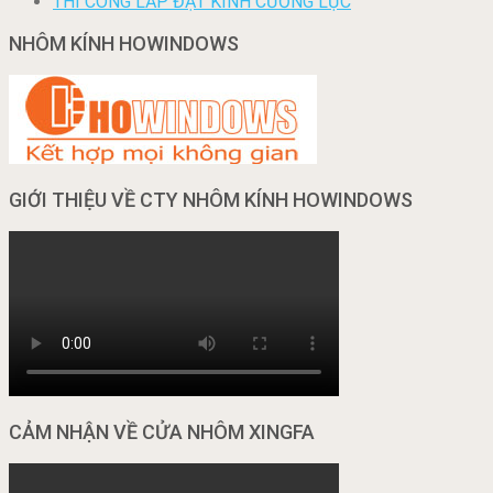
THI CÔNG LẮP ĐẶT KÍNH CƯỜNG LỰC
NHÔM KÍNH HOWINDOWS
GIỚI THIỆU VỀ CTY NHÔM KÍNH HOWINDOWS
CẢM NHẬN VỀ CỬA NHÔM XINGFA