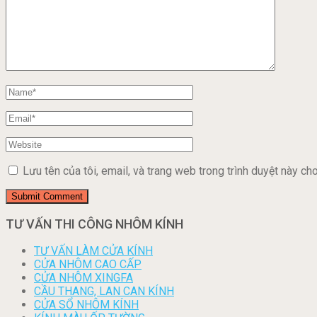
Lưu tên của tôi, email, và trang web trong trình duyệt này cho 
TƯ VẤN THI CÔNG NHÔM KÍNH
TƯ VẤN LÀM CỬA KÍNH
CỬA NHÔM CAO CẤP
CỬA NHÔM XINGFA
CẦU THANG, LAN CAN KÍNH
CỬA SỔ NHÔM KÍNH