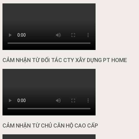
CẢM NHẬN TỪ ĐỐI TÁC CTY XÂY DỰNG PT HOME
CẢM NHẬN TỪ CHỦ CĂN HỘ CAO CẤP