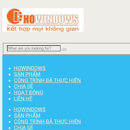
Menu
HOWINDOWS
SẢN PHẨM
CÔNG TRÌNH ĐÃ THỰC HIỆN
CHIA SẺ
HOẠT ĐỘNG
LIÊN HỆ
HOWINDOWS
SẢN PHẨM
CÔNG TRÌNH ĐÃ THỰC HIỆN
CHIA SẺ