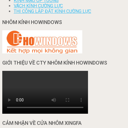
KÍNH MÀU ỐP TƯỜNG
VÁCH KÍNH CƯỜNG LỰC
THI CÔNG LẮP ĐẶT KÍNH CƯỜNG LỰC
NHÔM KÍNH HOWINDOWS
GIỚI THIỆU VỀ CTY NHÔM KÍNH HOWINDOWS
CẢM NHẬN VỀ CỬA NHÔM XINGFA