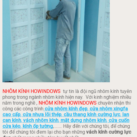
NHÔM KÍNH HOWINDOWS
tự tin là đội ngũ nhôm kính tuyên
phong trong ngành nhôm kính hiện nay. Với kinh nghiệm nhiều
năm trong nghề ,
NHÔM KÍNH HOWINDOWS
chuyên nhận thi
công các công trình
cửa nhôm kính đẹp
,
cửa nhôm xingfa
cao cấp
,
cửa nhựa lõi thép
,
cầu thang kính cường lực
,
lan
can kính
,
vách nhôm kính
,
mặt dựng nhôm kính
,
cửa cuốn
cửa kéo
,
kính ốp tường
,…….. Hãy đến với chúng tôi, để chúng
tôi để chúng tôi đem lại cho bạn những
vách kính cường lực