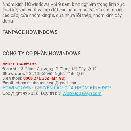
Nhôm kính HOwindows với 9 năm kinh nghiệm trong lĩnh vực
thiết kế, sản xuất và lắp đặt các hạng mục về cửa nhôm kính
cao cấp, cửa nhôm xingfa, cửa nhựa lõi thép, nhôm kính xây
dựng.
FANPAGE HOWINDOWS
CÔNG TY CỔ PHẦN HOWINDOWS
MST: 0314085195
Địa chỉ:
18 Giang Cự Vọng, P. Trung Mỹ Tây, Q.12
Showroom:
801/13 Xô Viết Nghệ Tĩnh, Q.BT
Điện thoại:
0906 271 232 (Mr. Vũ)
Email:
nhomkinhhoangvusg@gmail.com
HOWINDOWS - CHUYÊN LÀM CỬA NHÔM KÍNH ĐẸP
Copyright © 2026. Duy trì bởi
WebMegawyn.com