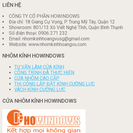
LIÊN HỆ
CÔNG TY CỔ PHẦN HOWINDOWS
Địa chỉ: 18 Giang Cự Vọng, P. Trung Mỹ Tây, Quận 12
Showroom: 801/13 Xô Viết Nghệ Tĩnh, Quận Bình Thạnh
Số điện thoại: 0906 271 232
Email: nhomkinhhoangvusg@gmail.com
Website: www.nhomkinhhoangvu.com
NHÔM KÍNH HOWINDOWS
TƯ VẤN LÀM CỬA KÍNH
CÔNG TRÌNH ĐÃ THỰC HIỆN
CỬA NHÔM CAO CẤP
THI CÔNG LẮP ĐẶT KÍNH CƯỜNG LỰC
VÁCH KÍNH CƯỜNG LỰC
CỬA NHÔM KÍNH HOWINDOWS