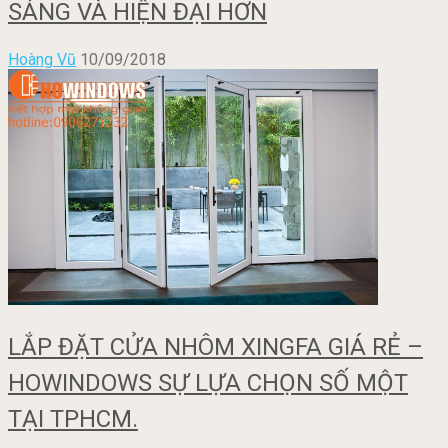
SÁNG VÀ HIỆN ĐẠI HƠN
Hoàng Vũ
10/09/2018
LẮP ĐẶT CỬA NHÔM XINGFA GIÁ RẺ –
HOWINDOWS SỰ LỰA CHỌN SỐ MỘT
TẠI TPHCM.