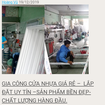
Hoàng Vũ
19/12/2019
GIA CÔNG CỬA NHỰA GIÁ RẺ – LẮP
ĐẶT UY TÍN –SẢN PHẨM BỀN ĐẸP-
CHẤT LƯỢNG HÀNG ĐẦU.