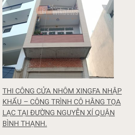
THI CÔNG CỬA NHÔM XINGFA NHẬP
KHẨU – CÔNG TRÌNH CÔ HẰNG TỌA
LẠC TẠI ĐƯỜNG NGUYỄN XÍ QUẬN
BÌNH THẠNH.