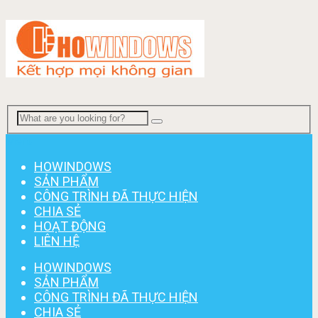
Menu
HOWINDOWS
SẢN PHẨM
CÔNG TRÌNH ĐÃ THỰC HIỆN
CHIA SẺ
HOẠT ĐỘNG
LIÊN HỆ
HOWINDOWS
SẢN PHẨM
CÔNG TRÌNH ĐÃ THỰC HIỆN
CHIA SẺ