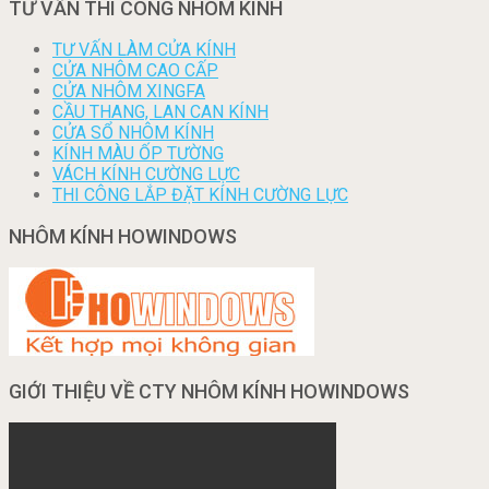
TƯ VẤN THI CÔNG NHÔM KÍNH
TƯ VẤN LÀM CỬA KÍNH
CỬA NHÔM CAO CẤP
CỬA NHÔM XINGFA
CẦU THANG, LAN CAN KÍNH
CỬA SỔ NHÔM KÍNH
KÍNH MÀU ỐP TƯỜNG
VÁCH KÍNH CƯỜNG LỰC
THI CÔNG LẮP ĐẶT KÍNH CƯỜNG LỰC
NHÔM KÍNH HOWINDOWS
GIỚI THIỆU VỀ CTY NHÔM KÍNH HOWINDOWS