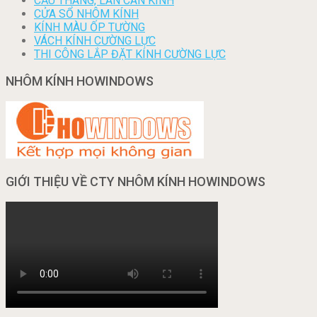
CẦU THANG, LAN CAN KÍNH
CỬA SỔ NHÔM KÍNH
KÍNH MÀU ỐP TƯỜNG
VÁCH KÍNH CƯỜNG LỰC
THI CÔNG LẮP ĐẶT KÍNH CƯỜNG LỰC
NHÔM KÍNH HOWINDOWS
GIỚI THIỆU VỀ CTY NHÔM KÍNH HOWINDOWS