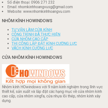
Số điện thoại: 0906 271 232
Email: nhomkinhhoangvusg@gmail.com
Website: www.nhomkinhhoangvu.com
NHÔM KÍNH HOWINDOWS
TƯ VẤN LÀM CỬA KÍNH
CÔNG TRÌNH ĐÃ THỰC HIỆN
CỬA NHÔM CAO CẤP
THI CÔNG LẮP ĐẶT KÍNH CƯỜNG LỰC
VÁCH KÍNH CƯỜNG LỰC
CỬA NHÔM KÍNH HOWINDOWS
Nhôm kính HOwindows với 9 năm kinh nghiệm trong lĩnh vực
thiết kế, sản xuất và lắp đặt các hạng mục về cửa nhôm kính
cao cấp, cửa nhôm xingfa, cửa nhựa lõi thép, nhôm kính xây
dựng.