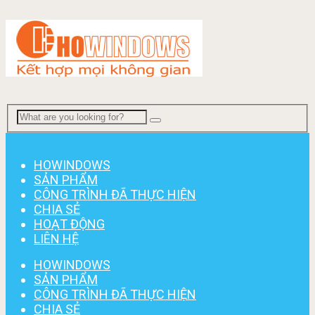
Menu
HOWINDOWS
SẢN PHẨM
CÔNG TRÌNH ĐÃ THỰC HIỆN
CHIA SẺ
HOẠT ĐỘNG
LIÊN HỆ
HOWINDOWS
SẢN PHẨM
CÔNG TRÌNH ĐÃ THỰC HIỆN
CHIA SẺ