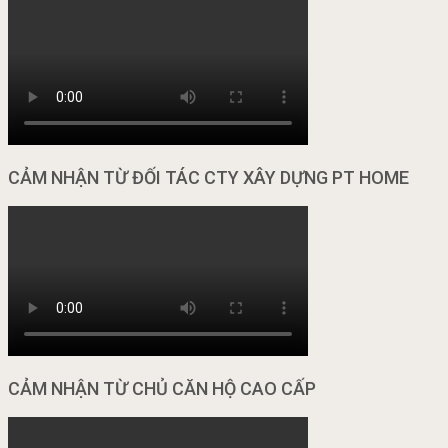
CẢM NHẬN TỪ ĐỐI TÁC CTY XÂY DỰNG PT HOME
CẢM NHẬN TỪ CHỦ CĂN HỘ CAO CẤP