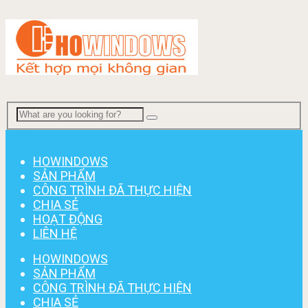
Menu
HOWINDOWS
SẢN PHẨM
CÔNG TRÌNH ĐÃ THỰC HIỆN
CHIA SẺ
HOẠT ĐỘNG
LIÊN HỆ
HOWINDOWS
SẢN PHẨM
CÔNG TRÌNH ĐÃ THỰC HIỆN
CHIA SẺ