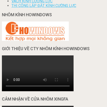
VÁCH KÍNH CƯỜNG LỰC
THI CÔNG LẮP ĐẶT KÍNH CƯỜNG LỰC
NHÔM KÍNH HOWINDOWS
GIỚI THIỆU VỀ CTY NHÔM KÍNH HOWINDOWS
CẢM NHẬN VỀ CỬA NHÔM XINGFA