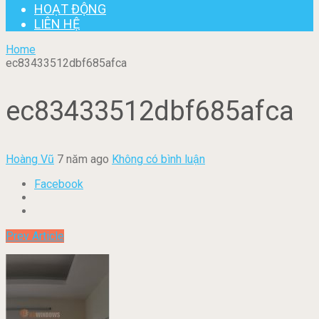
HOẠT ĐỘNG
LIÊN HỆ
Home
ec83433512dbf685afca
ec83433512dbf685afca
Hoàng Vũ
7 năm ago
Không có bình luận
Facebook
Prev Article