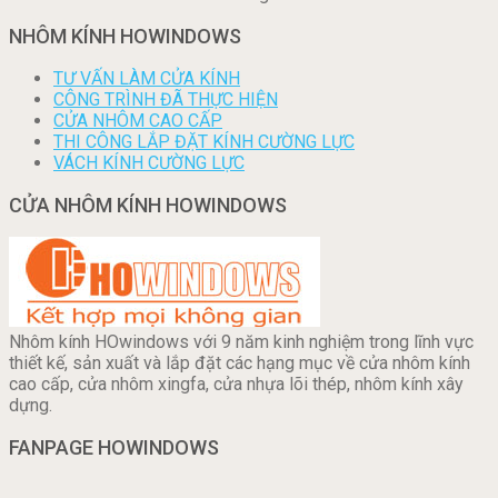
NHÔM KÍNH HOWINDOWS
TƯ VẤN LÀM CỬA KÍNH
CÔNG TRÌNH ĐÃ THỰC HIỆN
CỬA NHÔM CAO CẤP
THI CÔNG LẮP ĐẶT KÍNH CƯỜNG LỰC
VÁCH KÍNH CƯỜNG LỰC
CỬA NHÔM KÍNH HOWINDOWS
Nhôm kính HOwindows với 9 năm kinh nghiệm trong lĩnh vực
thiết kế, sản xuất và lắp đặt các hạng mục về cửa nhôm kính
cao cấp, cửa nhôm xingfa, cửa nhựa lõi thép, nhôm kính xây
dựng.
FANPAGE HOWINDOWS