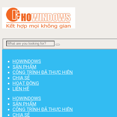
Menu
HOWINDOWS
SẢN PHẨM
CÔNG TRÌNH ĐÃ THỰC HIỆN
CHIA SẺ
HOẠT ĐỘNG
LIÊN HỆ
HOWINDOWS
SẢN PHẨM
CÔNG TRÌNH ĐÃ THỰC HIỆN
CHIA SẺ