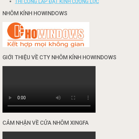
THI CÔNG LẮP ĐẶT KÍNH CƯỜNG LỰC
NHÔM KÍNH HOWINDOWS
GIỚI THIỆU VỀ CTY NHÔM KÍNH HOWINDOWS
CẢM NHẬN VỀ CỬA NHÔM XINGFA