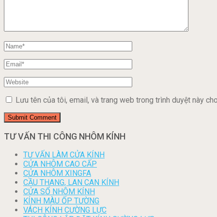
Lưu tên của tôi, email, và trang web trong trình duyệt này cho 
TƯ VẤN THI CÔNG NHÔM KÍNH
TƯ VẤN LÀM CỬA KÍNH
CỬA NHÔM CAO CẤP
CỬA NHÔM XINGFA
CẦU THANG, LAN CAN KÍNH
CỬA SỔ NHÔM KÍNH
KÍNH MÀU ỐP TƯỜNG
VÁCH KÍNH CƯỜNG LỰC