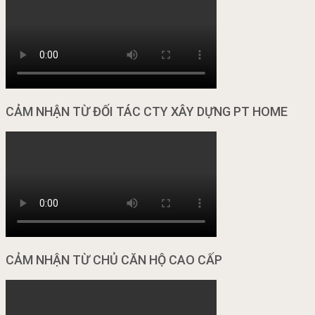
CẢM NHẬN TỪ ĐỐI TÁC CTY XÂY DỰNG PT HOME
CẢM NHẬN TỪ CHỦ CĂN HỘ CAO CẤP