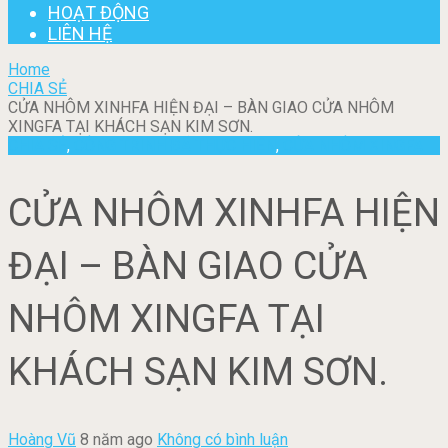
HOẠT ĐỘNG
LIÊN HỆ
Home
CHIA SẺ
CỬA NHÔM XINHFA HIỆN ĐẠI – BÀN GIAO CỬA NHÔM
XINGFA TẠI KHÁCH SẠN KIM SƠN.
CHIA SẺ
,
CÔNG TRÌNH ĐÃ THỰC HIỆN
,
CỬA NHÔM XINGFA
CỬA NHÔM XINHFA HIỆN
ĐẠI – BÀN GIAO CỬA
NHÔM XINGFA TẠI
KHÁCH SẠN KIM SƠN.
Hoàng Vũ
8 năm ago
Không có bình luận