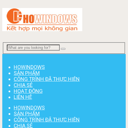
Menu
HOWINDOWS
SẢN PHẨM
CÔNG TRÌNH ĐÃ THỰC HIỆN
CHIA SẺ
HOẠT ĐỘNG
LIÊN HỆ
HOWINDOWS
SẢN PHẨM
CÔNG TRÌNH ĐÃ THỰC HIỆN
CHIA SẺ