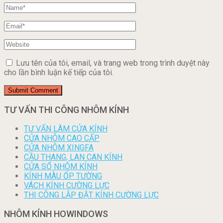
Lưu tên của tôi, email, và trang web trong trình duyệt này
cho lần bình luận kế tiếp của tôi.
TƯ VẤN THI CÔNG NHÔM KÍNH
TƯ VẤN LÀM CỬA KÍNH
CỬA NHÔM CAO CẤP
CỬA NHÔM XINGFA
CẦU THANG, LAN CAN KÍNH
CỬA SỔ NHÔM KÍNH
KÍNH MÀU ỐP TƯỜNG
VÁCH KÍNH CƯỜNG LỰC
THI CÔNG LẮP ĐẶT KÍNH CƯỜNG LỰC
NHÔM KÍNH HOWINDOWS