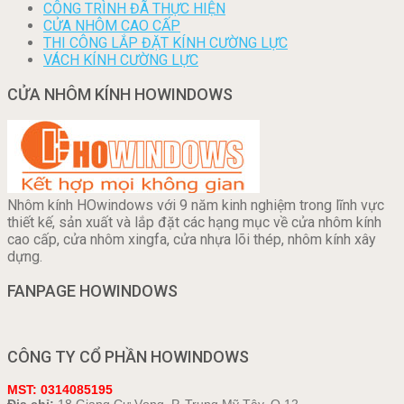
CÔNG TRÌNH ĐÃ THỰC HIỆN
CỬA NHÔM CAO CẤP
THI CÔNG LẮP ĐẶT KÍNH CƯỜNG LỰC
VÁCH KÍNH CƯỜNG LỰC
CỬA NHÔM KÍNH HOWINDOWS
Nhôm kính HOwindows với 9 năm kinh nghiệm trong lĩnh vực
thiết kế, sản xuất và lắp đặt các hạng mục về cửa nhôm kính
cao cấp, cửa nhôm xingfa, cửa nhựa lõi thép, nhôm kính xây
dựng.
FANPAGE HOWINDOWS
CÔNG TY CỔ PHẦN HOWINDOWS
MST: 0314085195