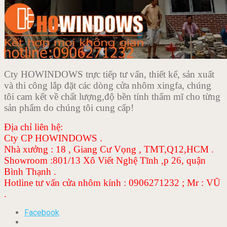
Cty HOWINDOWS trực tiếp tư vấn, thiết kế, sản xuất
và thi công lắp đặt các dòng cửa nhôm xingfa, chúng
tôi cam kết về chất lượng,độ bền tính thẩm mĩ cho từng
sản phẩm do chúng tôi cung cấp!
Địa chỉ liên hệ:
Cty CP HOWINDOWS .
Nhà xưởng : 18 , Giang Cư Vọng , TMT,Q12,HCM .
Showroom :801/13 Xô Viết Nghệ Tĩnh ,p 26, quận
Bình Thạnh .
Hotline tư vấn cửa nhôm kính : 0906271232 ; Mr : VŨ
.
Facebook