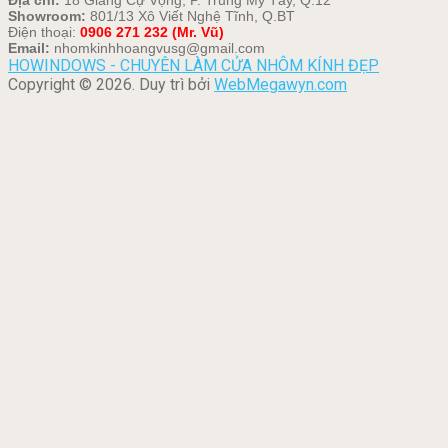
Địa chỉ:
18 Giang Cự Vọng, P. Trung Mỹ Tây, Q.12
Showroom:
801/13 Xô Viết Nghệ Tĩnh, Q.BT
Điện thoại:
0906 271 232 (Mr. Vũ)
Email:
nhomkinhhoangvusg@gmail.com
HOWINDOWS - CHUYÊN LÀM CỬA NHÔM KÍNH ĐẸP
Copyright © 2026. Duy trì bởi
WebMegawyn.com