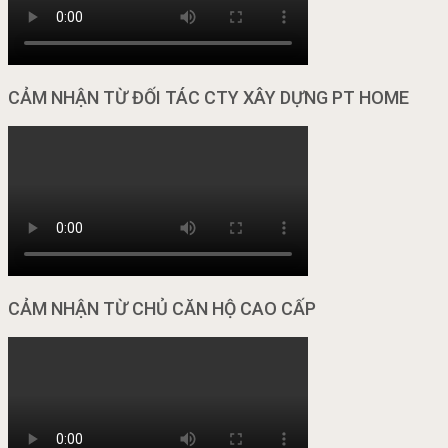
CẢM NHẬN TỪ ĐỐI TÁC CTY XÂY DỰNG PT HOME
CẢM NHẬN TỪ CHỦ CĂN HỘ CAO CẤP