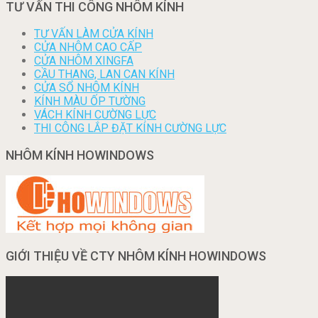
TƯ VẤN THI CÔNG NHÔM KÍNH
TƯ VẤN LÀM CỬA KÍNH
CỬA NHÔM CAO CẤP
CỬA NHÔM XINGFA
CẦU THANG, LAN CAN KÍNH
CỬA SỔ NHÔM KÍNH
KÍNH MÀU ỐP TƯỜNG
VÁCH KÍNH CƯỜNG LỰC
THI CÔNG LẮP ĐẶT KÍNH CƯỜNG LỰC
NHÔM KÍNH HOWINDOWS
GIỚI THIỆU VỀ CTY NHÔM KÍNH HOWINDOWS