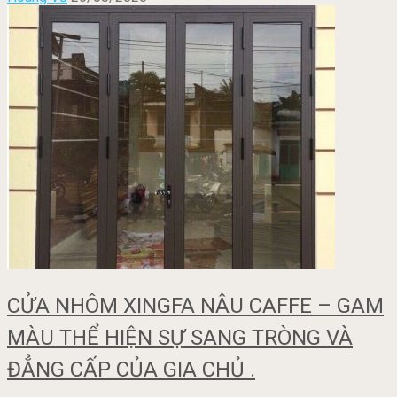
CỬA NHÔM XINGFA NÂU CAFFE – GAM
MÀU THỂ HIỆN SỰ SANG TRÒNG VÀ
ĐẲNG CẤP CỦA GIA CHỦ .