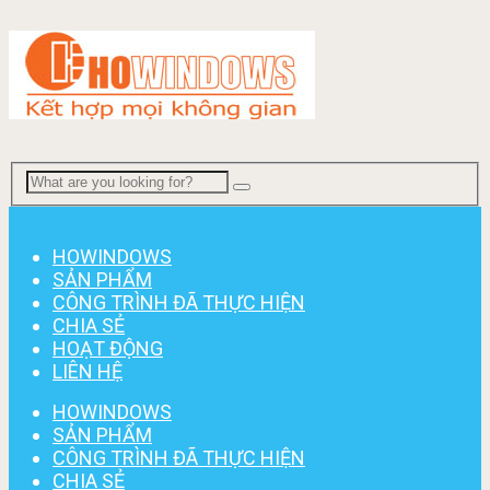
Menu
HOWINDOWS
SẢN PHẨM
CÔNG TRÌNH ĐÃ THỰC HIỆN
CHIA SẺ
HOẠT ĐỘNG
LIÊN HỆ
HOWINDOWS
SẢN PHẨM
CÔNG TRÌNH ĐÃ THỰC HIỆN
CHIA SẺ