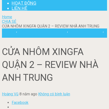
HOẠT ĐỘNG
LIÊN HỆ
Home
CHIA SẺ
CỬA NHÔM XINGFA QUẬN 2 – REVIEW NHÀ ANH TRUNG
CHIA SẺ
,
CÔNG TRÌNH ĐÃ THỰC HIỆN
,
CỬA NHÔM XINGFA
,
VÁCH NGĂN NHÔM KÍNH
CỬA NHÔM XINGFA
QUẬN 2 – REVIEW NHÀ
ANH TRUNG
Hoàng Vũ
8 năm ago
Không có bình luận
Facebook