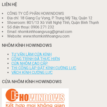
LIÊN HỆ
CÔNG TY CỔ PHẦN HOWINDOWS
Địa chỉ: 18 Giang Cự Vọng, P. Trung Mỹ Tây, Quận 12
Showroom: 801/13 Xô Viết Nghệ Tĩnh, Quận Bình Thạnh
Số điện thoại: 0906 271 232
Email: nhomkinhhoangvusg@gmail.com
Website: www.nhomkinhhoangvu.com
NHÔM KÍNH HOWINDOWS
TƯ VẤN LÀM CỬA KÍNH
CÔNG TRÌNH ĐÃ THỰC HIỆN
CỬA NHÔM CAO CẤP
THI CÔNG LẮP ĐẶT KÍNH CƯỜNG LỰC
VÁCH KÍNH CƯỜNG LỰC
CỬA NHÔM KÍNH HOWINDOWS