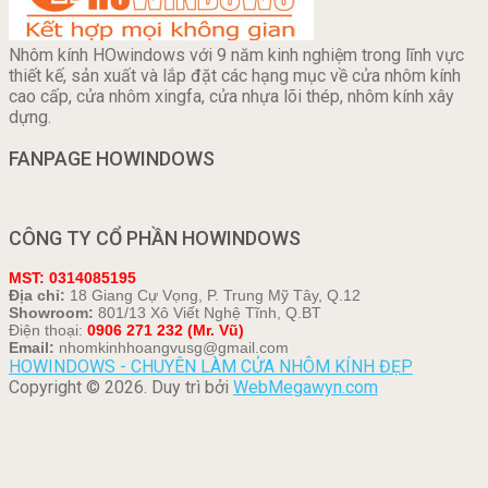
Nhôm kính HOwindows với 9 năm kinh nghiệm trong lĩnh vực
thiết kế, sản xuất và lắp đặt các hạng mục về cửa nhôm kính
cao cấp, cửa nhôm xingfa, cửa nhựa lõi thép, nhôm kính xây
dựng.
FANPAGE HOWINDOWS
CÔNG TY CỔ PHẦN HOWINDOWS
MST: 0314085195
Địa chỉ:
18 Giang Cự Vọng, P. Trung Mỹ Tây, Q.12
Showroom:
801/13 Xô Viết Nghệ Tĩnh, Q.BT
Điện thoại:
0906 271 232 (Mr. Vũ)
Email:
nhomkinhhoangvusg@gmail.com
HOWINDOWS - CHUYÊN LÀM CỬA NHÔM KÍNH ĐẸP
Copyright © 2026. Duy trì bởi
WebMegawyn.com