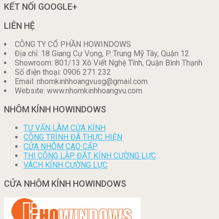
KẾT NỐI GOOGLE+
LIÊN HỆ
CÔNG TY CỔ PHẦN HOWINDOWS
Địa chỉ: 18 Giang Cự Vọng, P. Trung Mỹ Tây, Quận 12
Showroom: 801/13 Xô Viết Nghệ Tĩnh, Quận Bình Thạnh
Số điện thoại: 0906 271 232
Email: nhomkinhhoangvusg@gmail.com
Website: www.nhomkinhhoangvu.com
NHÔM KÍNH HOWINDOWS
TƯ VẤN LÀM CỬA KÍNH
CÔNG TRÌNH ĐÃ THỰC HIỆN
CỬA NHÔM CAO CẤP
THI CÔNG LẮP ĐẶT KÍNH CƯỜNG LỰC
VÁCH KÍNH CƯỜNG LỰC
CỬA NHÔM KÍNH HOWINDOWS