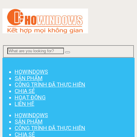
Menu
HOWINDOWS
SẢN PHẨM
CÔNG TRÌNH ĐÃ THỰC HIỆN
CHIA SẺ
HOẠT ĐỘNG
LIÊN HỆ
HOWINDOWS
SẢN PHẨM
CÔNG TRÌNH ĐÃ THỰC HIỆN
CHIA SẺ