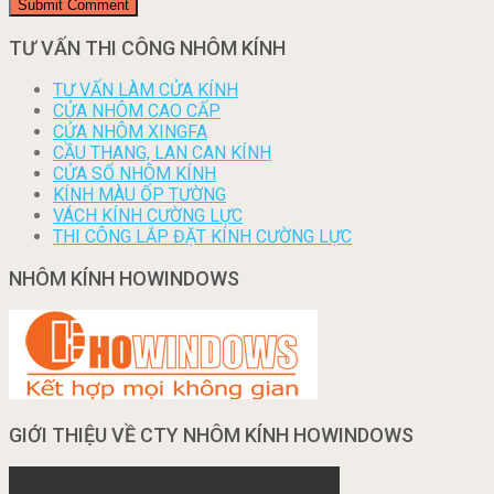
TƯ VẤN THI CÔNG NHÔM KÍNH
TƯ VẤN LÀM CỬA KÍNH
CỬA NHÔM CAO CẤP
CỬA NHÔM XINGFA
CẦU THANG, LAN CAN KÍNH
CỬA SỔ NHÔM KÍNH
KÍNH MÀU ỐP TƯỜNG
VÁCH KÍNH CƯỜNG LỰC
THI CÔNG LẮP ĐẶT KÍNH CƯỜNG LỰC
NHÔM KÍNH HOWINDOWS
GIỚI THIỆU VỀ CTY NHÔM KÍNH HOWINDOWS