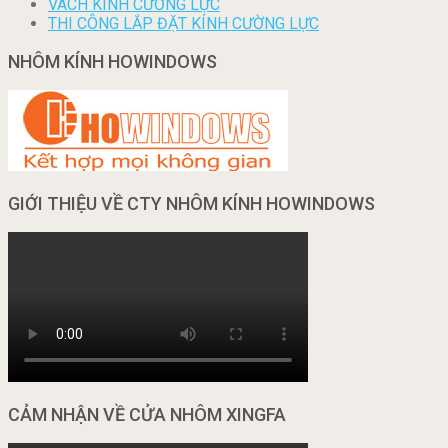
VÁCH KÍNH CƯỜNG LỰC
THI CÔNG LẮP ĐẶT KÍNH CƯỜNG LỰC
NHÔM KÍNH HOWINDOWS
GIỚI THIỆU VỀ CTY NHÔM KÍNH HOWINDOWS
CẢM NHẬN VỀ CỬA NHÔM XINGFA