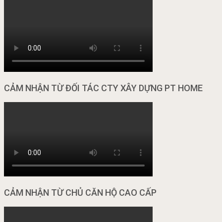
CẢM NHẬN TỪ ĐỐI TÁC CTY XÂY DỰNG PT HOME
CẢM NHẬN TỪ CHỦ CĂN HỘ CAO CẤP