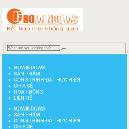
Menu
HOWINDOWS
SẢN PHẨM
CÔNG TRÌNH ĐÃ THỰC HIỆN
CHIA SẺ
HOẠT ĐỘNG
LIÊN HỆ
HOWINDOWS
SẢN PHẨM
CÔNG TRÌNH ĐÃ THỰC HIỆN
CHIA SẺ