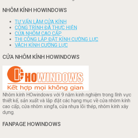
NHÔM KÍNH HOWINDOWS
TƯ VẤN LÀM CỬA KÍNH
CÔNG TRÌNH ĐÃ THỰC HIỆN
CỬA NHÔM CAO CẤP
THI CÔNG LẮP ĐẶT KÍNH CƯỜNG LỰC
VÁCH KÍNH CƯỜNG LỰC
CỬA NHÔM KÍNH HOWINDOWS
Nhôm kính HOwindows với 9 năm kinh nghiệm trong lĩnh vực
thiết kế, sản xuất và lắp đặt các hạng mục về cửa nhôm kính
cao cấp, cửa nhôm xingfa, cửa nhựa lõi thép, nhôm kính xây
dựng.
FANPAGE HOWINDOWS