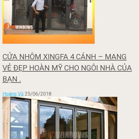
CỬA NHÔM XINGFA 4 CÁNH – MANG
VẺ ĐẸP HOÀN MỸ CHO NGÔI NHÀ CỦA
BẠN .
Hoàng Vũ
25/06/2018