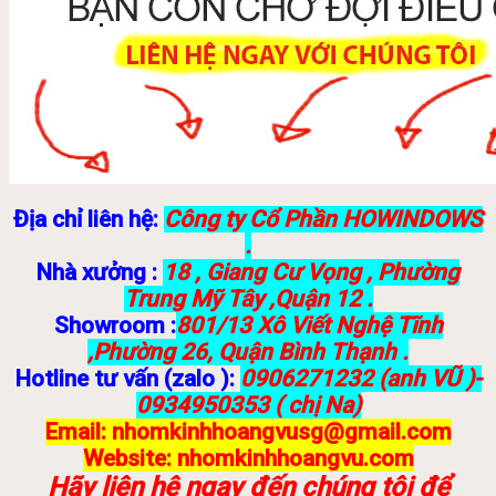
Địa chỉ liên hệ:
Công ty Cổ Phần HOWINDOWS
.
Nhà xưởng :
18 , Giang Cư Vọng , Phường
Trung Mỹ Tây ,Quận 12 .
Showroom :
801/13 Xô Viết Nghệ Tĩnh
,Phường 26, Quận Bình Thạnh .
Hotline tư vấn (zalo ):
0906271232 (anh VŨ )-
0934950353 ( chị Na)
Email: nhomkinhhoangvusg@gmail.com
Website: nhomkinhhoangvu.com
Hãy liên hệ ngay đến chúng tôi để