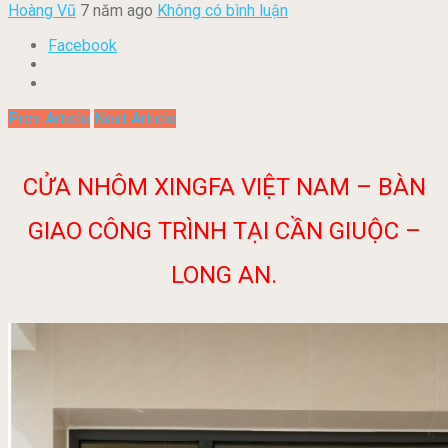
Hoàng Vũ
7 năm ago
Không có bình luận
Facebook
Prev Article
Next Article
CỬA NHÔM XINGFA VIỆT NAM – BÀN
GIAO CÔNG TRÌNH TẠI CẦN GIUỘC –
LONG AN.