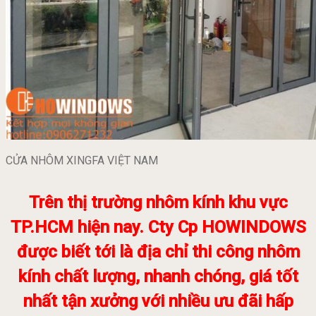
CỬA NHÔM XINGFA VIỆT NAM
Trên thị trường nhôm kính khu vực
TP.HCM hiện nay. Cty Cp HOWINDOWS
được biết tới là địa chỉ thi công nhôm
kính chất lượng, nhanh chóng, giá tốt
nhất tận xưởng với nhiều ưu đãi hấp