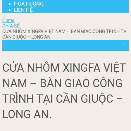
HOẠT ĐỘNG
LIÊN HỆ
Home
CHIA SẺ
CỬA NHÔM XINGFA VIỆT NAM – BÀN GIAO CÔNG TRÌNH TẠI
CẦN GIUỘC – LONG AN.
CHIA SẺ
,
CÔNG TRÌNH ĐÃ THỰC HIỆN
,
CỬA NHÔM XINGFA
,
HOẠT ĐỘNG
CỬA NHÔM XINGFA VIỆT
NAM – BÀN GIAO CÔNG
TRÌNH TẠI CẦN GIUỘC –
LONG AN.