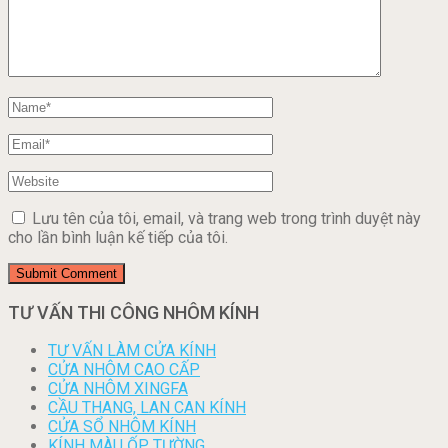
Lưu tên của tôi, email, và trang web trong trình duyệt này
cho lần bình luận kế tiếp của tôi.
TƯ VẤN THI CÔNG NHÔM KÍNH
TƯ VẤN LÀM CỬA KÍNH
CỬA NHÔM CAO CẤP
CỬA NHÔM XINGFA
CẦU THANG, LAN CAN KÍNH
CỬA SỔ NHÔM KÍNH
KÍNH MÀU ỐP TƯỜNG