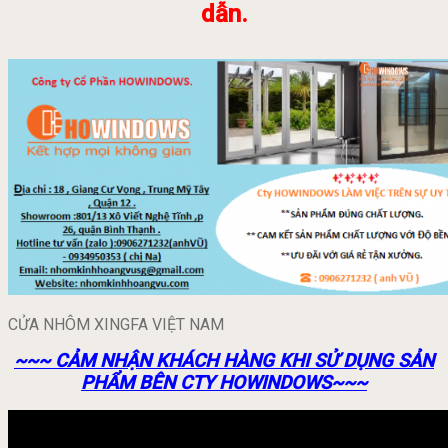
dẫn.
CỬA NHÔM XINGFA VIỆT NAM
~~~ CẢM NHẬN KHÁCH HÀNG KHI SỬ DỤNG SẢN
PHẨM BÊN CTY HOWINDOWS~~~