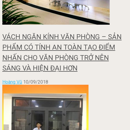
VÁCH NGĂN KÍNH VĂN PHÒNG – SẢN
PHẨM CÓ TÍNH AN TOÀN TẠO ĐIỂM
NHẤN CHO VĂN PHÒNG TRỞ NÊN
SÁNG VÀ HIỆN ĐẠI HƠN
Hoàng Vũ
10/09/2018