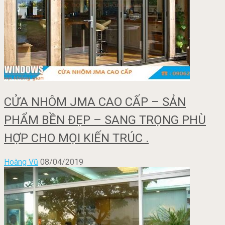
CỬA NHÔM JMA CAO CẤP – SẢN
PHẨM BỀN ĐẸP – SANG TRỌNG PHÙ
HỢP CHO MỌI KIẾN TRÚC .
Hoàng Vũ
08/04/2019