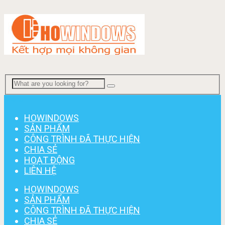
Menu
HOWINDOWS
SẢN PHẨM
CÔNG TRÌNH ĐÃ THỰC HIỆN
CHIA SẺ
HOẠT ĐỘNG
LIÊN HỆ
HOWINDOWS
SẢN PHẨM
CÔNG TRÌNH ĐÃ THỰC HIỆN
CHIA SẺ