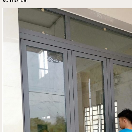
sổ mở lùa.