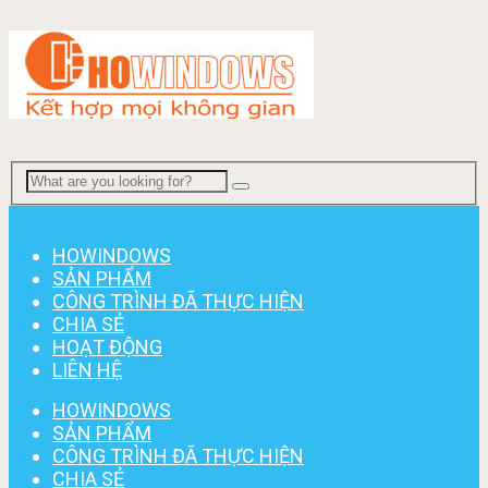
Menu
HOWINDOWS
SẢN PHẨM
CÔNG TRÌNH ĐÃ THỰC HIỆN
CHIA SẺ
HOẠT ĐỘNG
LIÊN HỆ
HOWINDOWS
SẢN PHẨM
CÔNG TRÌNH ĐÃ THỰC HIỆN
CHIA SẺ