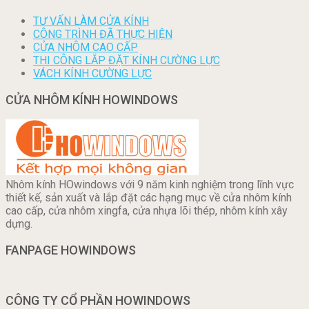
TƯ VẤN LÀM CỬA KÍNH
CÔNG TRÌNH ĐÃ THỰC HIỆN
CỬA NHÔM CAO CẤP
THI CÔNG LẮP ĐẶT KÍNH CƯỜNG LỰC
VÁCH KÍNH CƯỜNG LỰC
CỬA NHÔM KÍNH HOWINDOWS
Nhôm kính HOwindows với 9 năm kinh nghiệm trong lĩnh vực
thiết kế, sản xuất và lắp đặt các hạng mục về cửa nhôm kính
cao cấp, cửa nhôm xingfa, cửa nhựa lõi thép, nhôm kính xây
dựng.
FANPAGE HOWINDOWS
CÔNG TY CỔ PHẦN HOWINDOWS