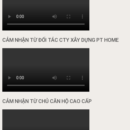
CẢM NHẬN TỪ ĐỐI TÁC CTY XÂY DỰNG PT HOME
CẢM NHẬN TỪ CHỦ CĂN HỘ CAO CẤP