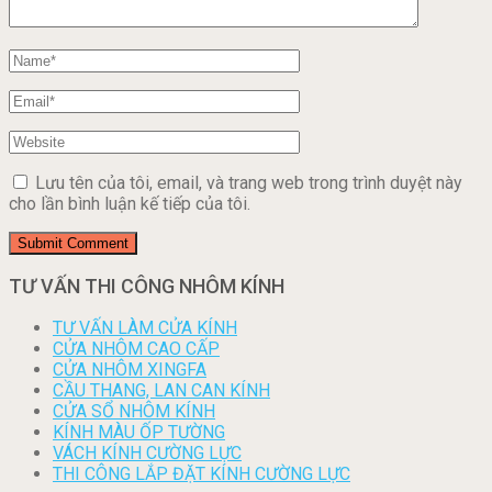
Lưu tên của tôi, email, và trang web trong trình duyệt này
cho lần bình luận kế tiếp của tôi.
TƯ VẤN THI CÔNG NHÔM KÍNH
TƯ VẤN LÀM CỬA KÍNH
CỬA NHÔM CAO CẤP
CỬA NHÔM XINGFA
CẦU THANG, LAN CAN KÍNH
CỬA SỔ NHÔM KÍNH
KÍNH MÀU ỐP TƯỜNG
VÁCH KÍNH CƯỜNG LỰC
THI CÔNG LẮP ĐẶT KÍNH CƯỜNG LỰC