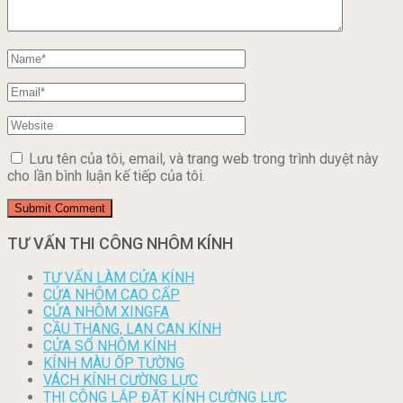
Lưu tên của tôi, email, và trang web trong trình duyệt này
cho lần bình luận kế tiếp của tôi.
TƯ VẤN THI CÔNG NHÔM KÍNH
TƯ VẤN LÀM CỬA KÍNH
CỬA NHÔM CAO CẤP
CỬA NHÔM XINGFA
CẦU THANG, LAN CAN KÍNH
CỬA SỔ NHÔM KÍNH
KÍNH MÀU ỐP TƯỜNG
VÁCH KÍNH CƯỜNG LỰC
THI CÔNG LẮP ĐẶT KÍNH CƯỜNG LỰC