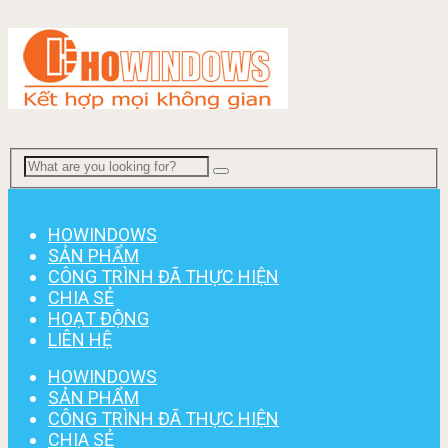
Menu
HOWINDOWS
SẢN PHẨM
CÔNG TRÌNH ĐÃ THỰC HIỆN
CHIA SẺ
HOẠT ĐỘNG
LIÊN HỆ
HOWINDOWS
SẢN PHẨM
CÔNG TRÌNH ĐÃ THỰC HIỆN
CHIA SẺ