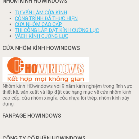
NHÔM KÍNH HOWINDOWS
TƯ VẤN LÀM CỬA KÍNH
CÔNG TRÌNH ĐÃ THỰC HIỆN
CỬA NHÔM CAO CẤP
THI CÔNG LẮP ĐẶT KÍNH CƯỜNG LỰC
VÁCH KÍNH CƯỜNG LỰC
CỬA NHÔM KÍNH HOWINDOWS
Nhôm kính HOwindows với 9 năm kinh nghiệm trong lĩnh vực
thiết kế, sản xuất và lắp đặt các hạng mục về cửa nhôm kính
cao cấp, cửa nhôm xingfa, cửa nhựa lõi thép, nhôm kính xây
dựng.
FANPAGE HOWINDOWS
CÔNG TY CỔ PHẦN HOWINDOWS