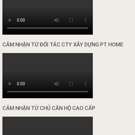
CẢM NHẬN TỪ ĐỐI TÁC CTY XÂY DỰNG PT HOME
CẢM NHẬN TỪ CHỦ CĂN HỘ CAO CẤP