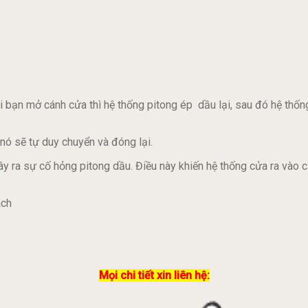
bạn mở cánh cửa thì hệ thống pitong ép dầu lại, sau đó hệ thống 
nó sẽ tự duy chuyển và đóng lại.
ây ra sự cố hỏng pitong dầu. Điều này khiến hệ thống cửa ra vào
ách
Mọi chi tiết xin liên hệ: