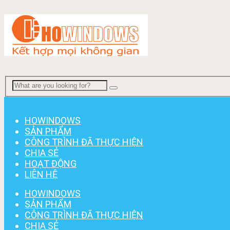
Menu
HOWINDOWS
SẢN PHẨM
CÔNG TRÌNH ĐÃ THỰC HIỆN
CHIA SẺ
HOẠT ĐỘNG
LIÊN HỆ
HOWINDOWS
SẢN PHẨM
CÔNG TRÌNH ĐÃ THỰC HIỆN
CHIA SẺ