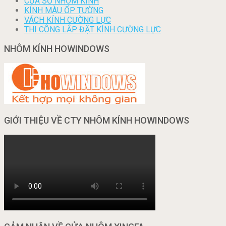
CỬA SỔ NHÔM KÍNH
KÍNH MÀU ỐP TƯỜNG
VÁCH KÍNH CƯỜNG LỰC
THI CÔNG LẮP ĐẶT KÍNH CƯỜNG LỰC
NHÔM KÍNH HOWINDOWS
GIỚI THIỆU VỀ CTY NHÔM KÍNH HOWINDOWS