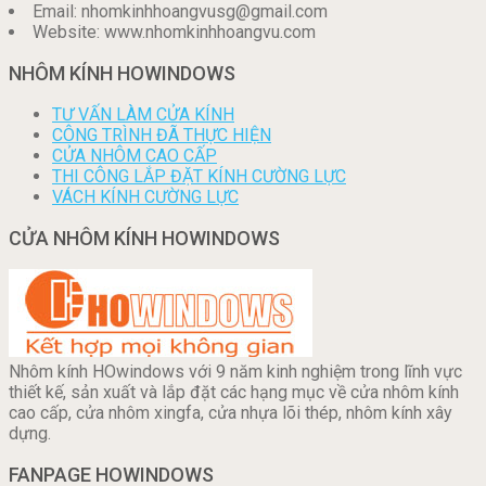
Email: nhomkinhhoangvusg@gmail.com
Website: www.nhomkinhhoangvu.com
NHÔM KÍNH HOWINDOWS
TƯ VẤN LÀM CỬA KÍNH
CÔNG TRÌNH ĐÃ THỰC HIỆN
CỬA NHÔM CAO CẤP
THI CÔNG LẮP ĐẶT KÍNH CƯỜNG LỰC
VÁCH KÍNH CƯỜNG LỰC
CỬA NHÔM KÍNH HOWINDOWS
Nhôm kính HOwindows với 9 năm kinh nghiệm trong lĩnh vực
thiết kế, sản xuất và lắp đặt các hạng mục về cửa nhôm kính
cao cấp, cửa nhôm xingfa, cửa nhựa lõi thép, nhôm kính xây
dựng.
FANPAGE HOWINDOWS