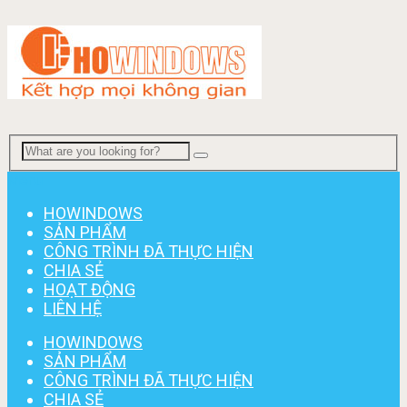
Menu
HOWINDOWS
SẢN PHẨM
CÔNG TRÌNH ĐÃ THỰC HIỆN
CHIA SẺ
HOẠT ĐỘNG
LIÊN HỆ
HOWINDOWS
SẢN PHẨM
CÔNG TRÌNH ĐÃ THỰC HIỆN
CHIA SẺ