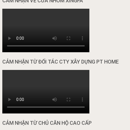
CẢM NHẬN VỀ CỬA NHÔM XINGFA
CẢM NHẬN TỪ ĐỐI TÁC CTY XÂY DỰNG PT HOME
CẢM NHẬN TỪ CHỦ CĂN HỘ CAO CẤP