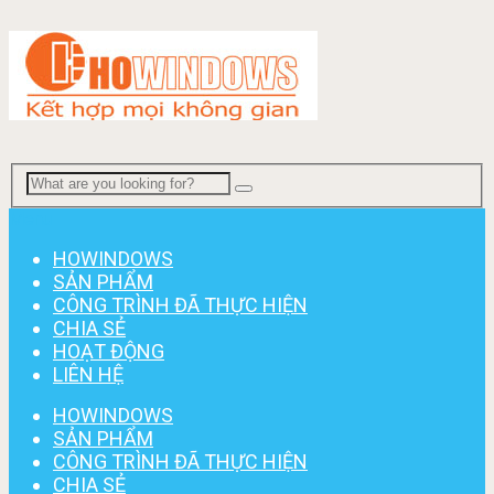
Menu
HOWINDOWS
SẢN PHẨM
CÔNG TRÌNH ĐÃ THỰC HIỆN
CHIA SẺ
HOẠT ĐỘNG
LIÊN HỆ
HOWINDOWS
SẢN PHẨM
CÔNG TRÌNH ĐÃ THỰC HIỆN
CHIA SẺ