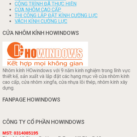
CÔNG TRÌNH ĐÃ THỰC HIỆN
CỬA NHÔM CAO CẤP
THI CÔNG LẮP ĐẶT KÍNH CƯỜNG LỰC
VÁCH KÍNH CƯỜNG LỰC
CỬA NHÔM KÍNH HOWINDOWS
Nhôm kính HOwindows với 9 năm kinh nghiệm trong lĩnh vực
thiết kế, sản xuất và lắp đặt các hạng mục về cửa nhôm kính
cao cấp, cửa nhôm xingfa, cửa nhựa lõi thép, nhôm kính xây
dựng.
FANPAGE HOWINDOWS
CÔNG TY CỔ PHẦN HOWINDOWS
MST: 0314085195