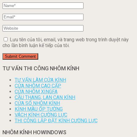
Lưu tên của tôi, email, và trang web trong trình duyệt này
cho lần bình luận kế tiếp của tôi.
TƯ VẤN THI CÔNG NHÔM KÍNH
TƯ VẤN LÀM CỬA KÍNH
CỬA NHÔM CAO CẤP
CỬA NHÔM XINGFA
CẦU THANG, LAN CAN KÍNH
CỬA SỔ NHÔM KÍNH
KÍNH MÀU ỐP TƯỜNG
VÁCH KÍNH CƯỜNG LỰC
THI CÔNG LẮP ĐẶT KÍNH CƯỜNG LỰC
NHÔM KÍNH HOWINDOWS