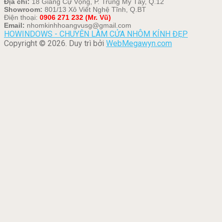
Địa chỉ:
18 Giang Cự Vọng, P. Trung Mỹ Tây, Q.12
Showroom:
801/13 Xô Viết Nghệ Tĩnh, Q.BT
Điện thoại:
0906 271 232 (Mr. Vũ)
Email:
nhomkinhhoangvusg@gmail.com
HOWINDOWS - CHUYÊN LÀM CỬA NHÔM KÍNH ĐẸP
Copyright © 2026. Duy trì bởi
WebMegawyn.com