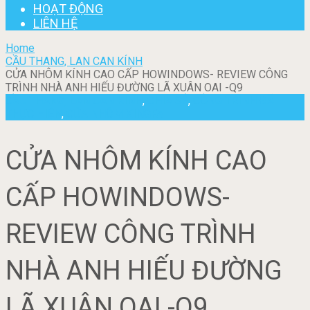
HOẠT ĐỘNG
LIÊN HỆ
Home
CẦU THANG, LAN CAN KÍNH
CỬA NHÔM KÍNH CAO CẤP HOWINDOWS- REVIEW CÔNG
TRÌNH NHÀ ANH HIẾU ĐƯỜNG LÃ XUÂN OAI -Q9
CẦU THANG, LAN CAN KÍNH
,
CHIA SẺ
,
CÔNG TRÌNH ĐÃ
THỰC HIỆN
,
CỬA NHÔM XINGFA
CỬA NHÔM KÍNH CAO
CẤP HOWINDOWS-
REVIEW CÔNG TRÌNH
NHÀ ANH HIẾU ĐƯỜNG
LÃ XUÂN OAI -Q9