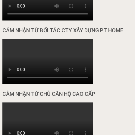
CẢM NHẬN TỪ ĐỐI TÁC CTY XÂY DỰNG PT HOME
CẢM NHẬN TỪ CHỦ CĂN HỘ CAO CẤP