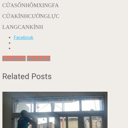
CỬASỔNHÔMXINGFA
CỬAKÍNHCƯỜNGLỰC
LANGCANKÍNH
Facebook
Prev Article
Next Article
Related Posts