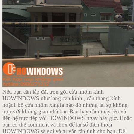
Nếu bạn cần lắp đặt trọn gói cửa nhôm kính
HOWINDOWS như lang can kính , cầu thang kính
hoặc1 bộ cửa nhôm xingfa nào đó nhưng lại sợ không
hợp với không gian nhà bạn.Bạn hãy cầm máy lên và
liên hệ trực tiếp với HOWINDOWS ngay bây giờ. Hoặc
bạn có thể comment và ibox để lại số điện thoại
HOWINDOWS sẽ gọi và tư vấn tận tình cho bạn. Để